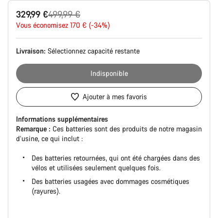
Configuration
Prix
329,99 €
499,99 €
du
produit
Vous économisez 170 € (-34%)
d’origine
Livraison:
Sélectionnez
capacité restante
Indisponible
Ajouter à mes favoris
Informations supplémentaires
Remarque :
Ces batteries sont des produits de notre magasin
d’usine, ce qui inclut :
Des batteries retournées, qui ont été chargées dans des
vélos et utilisées seulement quelques fois.
Des batteries usagées avec dommages cosmétiques
(rayures).