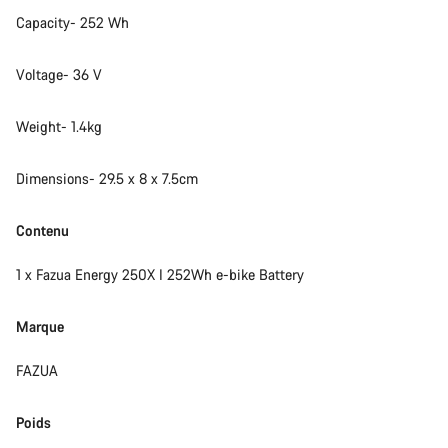
répondre à vos questions.
Capacity- 252 Wh
Voltage- 36 V
Démarrer le Chat
Fermer
Weight- 1.4kg
Dimensions- 29.5 x 8 x 7.5cm
Contenu
1 x Fazua Energy 250X I 252Wh e-bike Battery
Marque
FAZUA
Poids