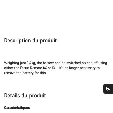
Description du produit
Weighing just 1.4kg, the battery can be switched on and off using
either the Fazua Remote bX or fX - it's no longer necessary to
remove the battery for this.
Détails du produit
Besoin d’aide ?
Caractéristiques
Nos experts du service client vous attendent pour