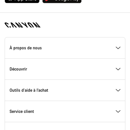
Page
d'accueil
À propos de nous
Canyon
-
Pied
de
Découvrir
page
Canyon
Outils d’aide à l'achat
Service client