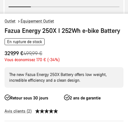
Outlet
Équipement Outlet
Fazua Energy 250X I 252Wh e-bike Battery
En rupture de stock
Prix
329,99 €
499,99 €
Vous économisez 170 € (-34%)
d’origine
The new Fazua Energy 250X Battery offers low weight,
incredible efficiency and a clean design.
Retour sous 30 jours
2 ans de garantie
Avis clients (2)