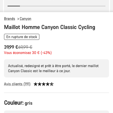
Brands
Canyon
Maillot Homme Canyon Classic Cycling
En rupture de stock
Prix
39,99 €
69,99 €
Vous économisez 30 € (-43%)
d’origine
Actualisé, redesigné et prêt à être porté, le dernier maillot
Canyon Classic est le meilleur à ce jour.
Avis clients (191)
Configuration
Couleur:
gris
du
produit