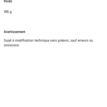
Poids
185 g
Avertissement
Avertissement
Sujet à modification technique sans préavis, sauf erreurs ou
omissions.