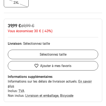
2XL
Prix
39,99 €
69,99 €
Vous économisez 30 € (-43%)
d’origine
Livraison:
Sélectionnez
taille
Sélectionnez
taille
Ajouter à mes favoris
Informations supplémentaires
Informations sur les délais de livraison actuels.
En savoir
plus
Inclus:
TVA
Non inclus:
Livraison et emballage
Bicycode