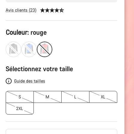
Avis clients (23)
Configuration
Couleur:
rouge
du
produit
Sélectionnez votre taille
Guide des tailles
S
M
L
XL
2XL