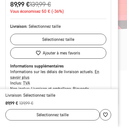
Prix
89,99 €
139,99 €
Vous économisez 50 € (-36%)
d’origine
Livraison:
Sélectionnez
taille
Sélectionnez
taille
Ajouter à mes favoris
Informations supplémentaires
Informations sur les délais de livraison actuels.
En
savoir plus
Inclus:
TVA
Non inclus:
Livraison et emballage
Bicycode
Livraison:
Sélectionnez
taille
Raisons
Prix ​​d’origine
89,99 €
139,99 €
d’achat
Sélectionnez
taille