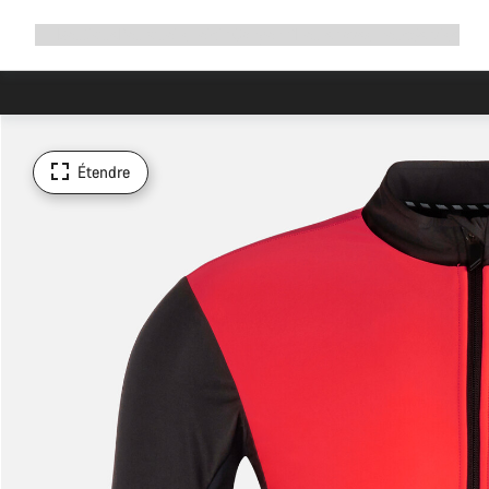
Développer
Boutique
Pourquoi choisir Canyon ?
Rouler avec nous
Service
la
navigation
Étendre