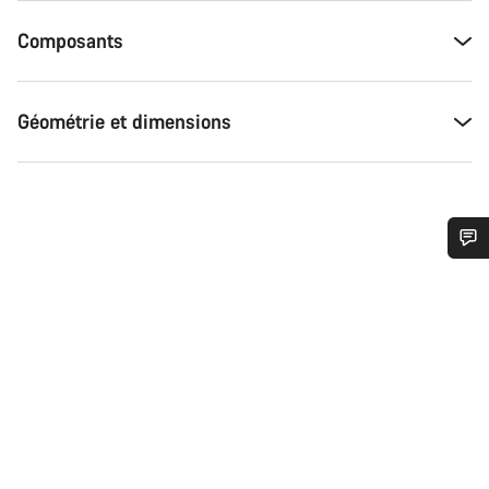
Composants
Géométrie et dimensions
Besoin d’aide ?
Nos experts du service client vous attendent pour
répondre à vos questions.
Démarrer le Chat
Fermer