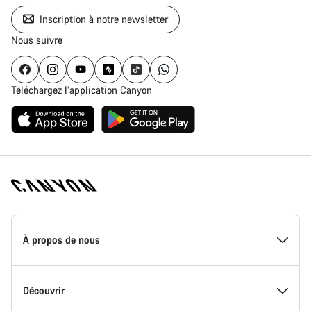
Inscription à notre newsletter
Nous suivre
Téléchargez l’application Canyon
Page
d'accueil
À propos de nous
Canyon
-
Pied
de
Inside Canyon
Découvrir
page