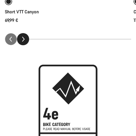
Short VTT Canyon
C
69,99 €
1