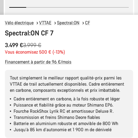
Vélo électrique
VTTAE
Spectral:ON
CF
Spectral:ON CF 7
Prix
3.499 €
3.999 €
Vous économisez 500 € (-13%)
d’origine
Financement à partir de 96 €/mois
Tout simplement le meilleur rapport qualité-prix parmi les
VTTAE de trail actuellement disponibles. Cadre entièrement
en carbone, composants exceptionnels et prix imbattable.
Cadre entièrement en carbone, à la fois robuste et léger
Puissance et fiabilité grâce au moteur Shimano EP6.
Fourche RockShox Lyrik RC et amortisseur Deluxe R.
Transmission et freins Shimano Deore fiables
Batterie en aluminium robuste et amovible de 800 Wh
Jusqu’à 85 km d’autonomie et 1 900 m de dénivelé