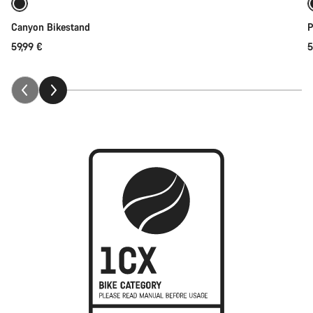
Canyon Bikestand
P
59,99 €
5