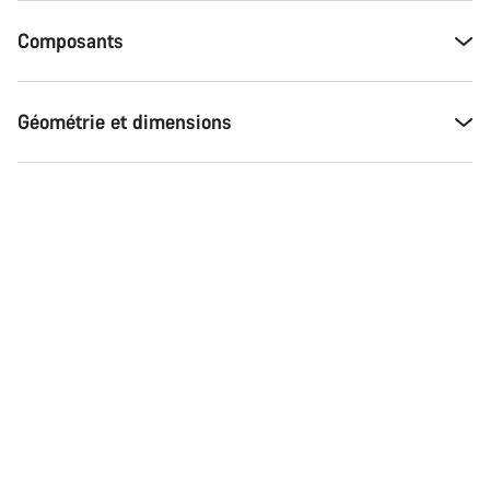
Besoin d’aide ?
Composants
Nos experts du service client vous attendent pour
répondre à vos questions.
Géométrie et dimensions
Démarrer le Chat
Fermer