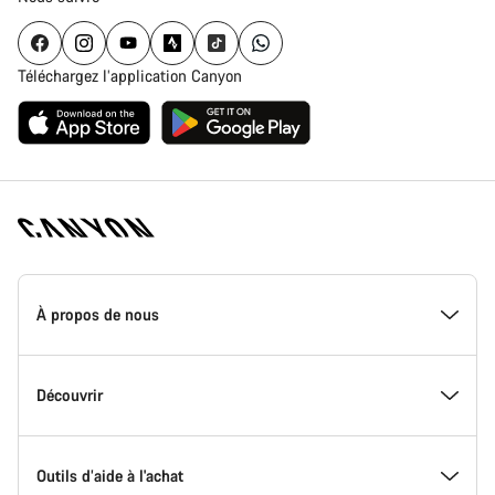
Téléchargez l’application Canyon
Page
d'accueil
À propos de nous
Canyon
-
Pied
de
Inside Canyon
Découvrir
page
Canyon
L'innovation chez Canyon
Evénements
Outils d’aide à l'achat