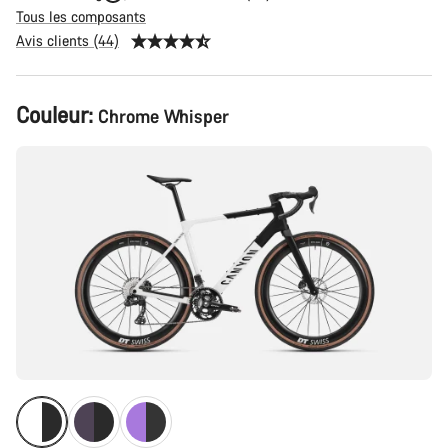
Tous les composants
Avis clients (44)
Configuration
Couleur:
Chrome Whisper
du
produit