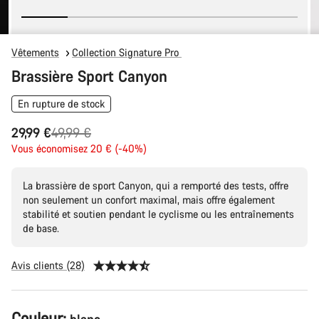
Vêtements
Collection Signature Pro
Brassière Sport Canyon
En rupture de stock
Prix
29,99 €
49,99 €
Vous économisez 20 € (-40%)
d’origine
La brassière de sport Canyon, qui a remporté des tests, offre
non seulement un confort maximal, mais offre également
stabilité et soutien pendant le cyclisme ou les entraînements
de base.
Avis clients (28)
Configuration
Couleur: