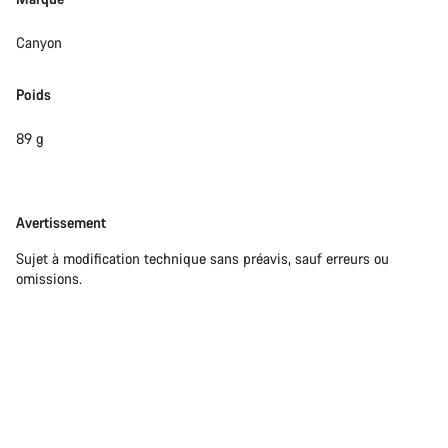
Canyon
Poids
89 g
Avertissement
Avertissement
Sujet à modification technique sans préavis, sauf erreurs ou
omissions.