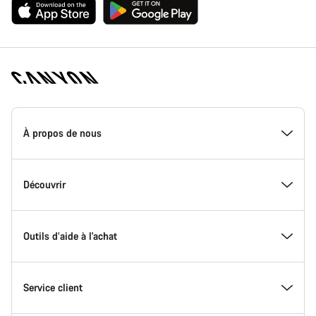
Page
d'accueil
À propos de nous
Canyon
-
Pied
de
Inside Canyon
Découvrir
page
Canyon
L'innovation chez Canyon
Evénements
Outils d’aide à l'achat
Canyon Factory Racing
Trouver les emplacements Canyon
Trouvez le Canyon de vos rêves
Service client