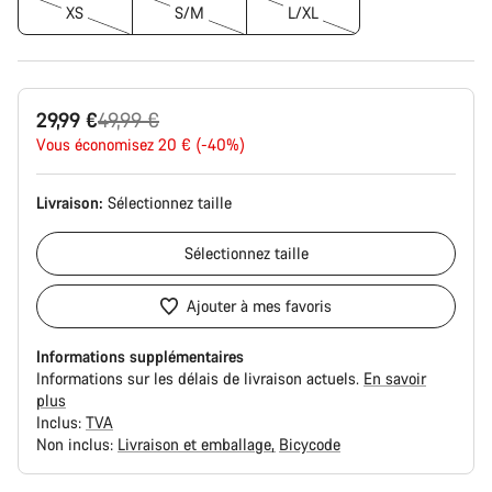
XS
S/M
L/XL
Prix
29,99 €
49,99 €
Vous économisez 20 € (-40%)
d’origine
Livraison:
Sélectionnez
taille
Sélectionnez
taille
Ajouter à mes favoris
Informations supplémentaires
Informations sur les délais de livraison actuels.
En savoir
plus
Inclus:
TVA
Non inclus:
Livraison et emballage
Bicycode