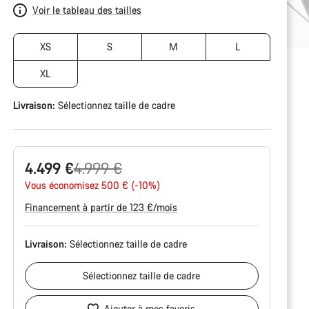
Voir le tableau des tailles
XS
S
M
L
XL
Livraison:
Sélectionnez
taille de cadre
Prix
4.499 €
4.999 €
Vous économisez 500 € (-10%)
d’origine
Financement à partir de 123 €/mois
Livraison:
Sélectionnez
taille de cadre
Sélectionnez
taille de cadre
Ajouter à mes favoris