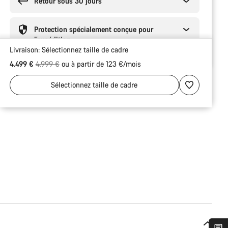
Retour sous 30 jours
Protection spécialement conçue pour
l’expédition
Livraison:
Sélectionnez
taille de cadre
Prix ​​d’origine
4.499 €
4.999 €
ou à partir de 123 €/mois
Sélectionnez
taille de cadre