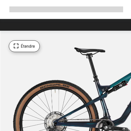
Développer
Boutique
Pourquoi choisir Canyon ?
Rouler avec nous
Service
la
navigation
Étendre