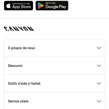
Page
d'accueil
À propos de nous
Canyon
-
Pied
de
Inside Canyon
Découvrir
page
Canyon
L'innovation chez Canyon
Evénements
Outils d’aide à l'achat
Canyon Factory Racing
Trouver les emplacements Canyon
Trouvez votre Modèle
Service client