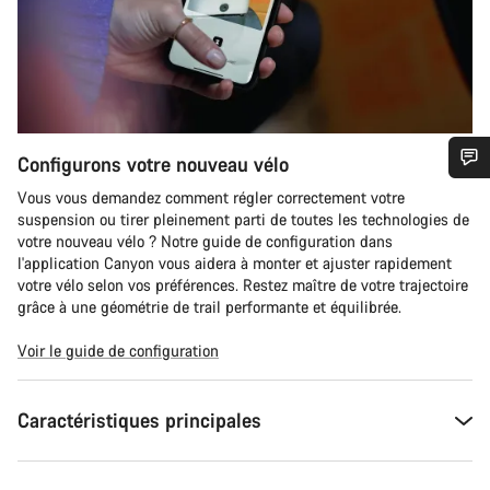
Configurons votre nouveau vélo
Besoin d’aide ?
Vous vous demandez comment régler correctement votre
suspension ou tirer pleinement parti de toutes les technologies de
votre nouveau vélo ? Notre guide de configuration dans
Nos experts du service client vous attendent pour
l'application Canyon vous aidera à monter et ajuster rapidement
répondre à vos questions.
votre vélo selon vos préférences. Restez maître de votre trajectoire
grâce à une géométrie de trail performante et équilibrée.
Démarrer le Chat
Voir le guide de configuration
Fermer
Caractéristiques principales