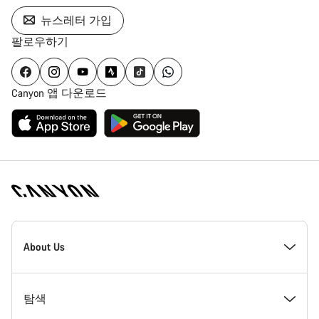
뉴스레터 가입
팔로우하기
Canyon 앱 다운로드
[footer.linksList.title]
About Us
수상경력
탐색