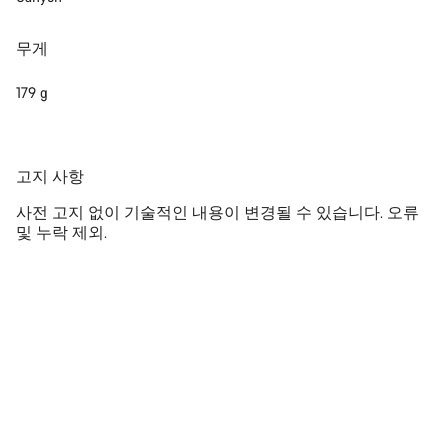
있습니다.
무게
채팅 시작
179 g
닫기
공
고지 사항
지
사전 고지 없이 기술적인 내용이 변경될 수 있습니다. 오류
및 누락 제외.