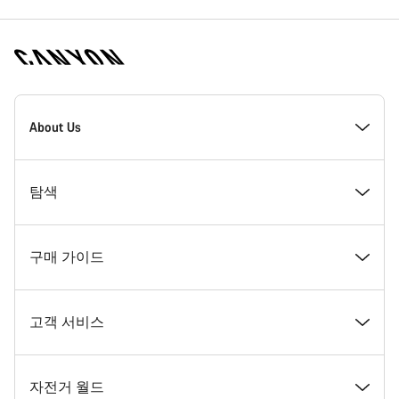
[footer.linksList.title]
About Us
수상경력
탐색
인재 채용
뉴스 및 스토리
구매 가이드
캐니언 뉴스룸
팁 & 조언
꿈꾸던 캐니언 자전거 찾기
고객 서비스
이용 약관
캐니언 홈 코블렌츠
재고 있는 자전거
지원 센터
자전거 월드