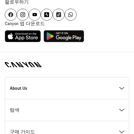
팔로우하기
Canyon 앱 다운로드
[footer.linksList.title]
About Us
수상경력
탐색
인재 채용
뉴스 및 스토리
구매 가이드