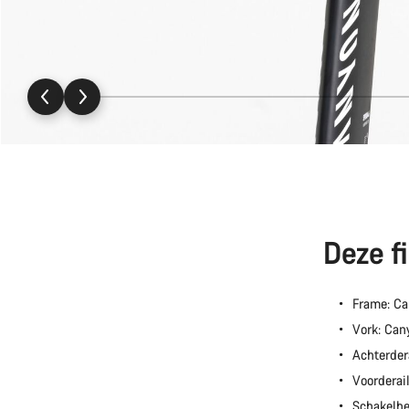
Deze f
Frame: C
Vork: Ca
Achterder
Voorderai
Schakelh