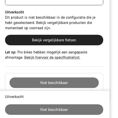
krassen, lakbeschadigingen en kleurafwijkingen
vertonen. Alle onderdelen functioneren echter perfect.
Uitverkocht
Dit product is niet beschikbaar in de configuratie die je
hebt geselecteerd. Bekijk vergelijkbare producten die
momenteel op voorraad zijn.
Bekijk vergelijkbare fietsen
Let op:
Pro bikes hebben mogelijk een aangepaste
afmontage.
Bekijk hiervoor de specificatielijst.
Niet beschikbaar
Redenen
Uitverkocht
om
te
Niet beschikbaar
kopen