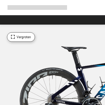
Navigatie
Shop
Why Canyon
Ride with us
Service
uitbreiden
Vergroten