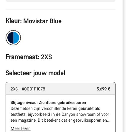
Productconfiguratie
Kleur:
Movistar Blue
Framemaat:
2XS
Selecteer jouw model
2XS - #0001111078
5.699 €
Slijtageniveau: Zichtbare gebruikssporen
Deze fietsen zijn verschillende keren gebruikt als
testfiets, bijvoorbeeld in de Canyon showroom of voor
een magazine. Dit betekent dat er gebruikssporen en
slijtage op de cassette en ketting zichtbaar zijn. Het
Meer lezen
frame en de onderdelen kunnen daarnaast ook