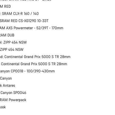
AM RED
: SRAM CLX-R 160 / 140
: SRAM RED CS-XG1290 10-33T
RAM AXS Powermeter - 52/39T - 170mm
SRAM DUB
el: ZIPP 454 NSW
: ZIPP 454 NSW
d: Continental Grand Prix 5000 S TR 28mm
 Continental Grand Prix 5000 S TR 28mm
 Canyon CP0018 - 100/390-430mm
: Canyon
ik Antares
: Canyon SP0046
 SRAM Powerpack
Look