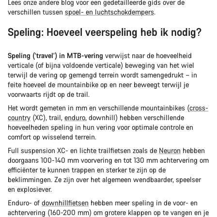
Lees onze andere blog voor een gedetailleerde gids over de
verschillen tussen
spoel- en luchtschokdempers
.
Speling: Hoeveel veerspeling heb ik nodig?
Speling (‘travel’) in MTB-vering
verwijst naar de hoeveelheid
verticale (of bijna voldoende verticale) beweging van het wiel
terwijl de vering op gemengd terrein wordt samengedrukt – in
feite hoeveel de mountainbike op en neer beweegt terwijl je
voorwaarts rijdt op de trail.
Het wordt gemeten in mm en verschillende mountainbikes (
cross-
country
(XC), trail,
enduro
, downhill) hebben verschillende
hoeveelheden speling in hun vering voor optimale controle en
comfort op wisselend terrein.
Full suspension XC- en lichte trailfietsen zoals de
Neuron
hebben
doorgaans 100-140 mm voorvering en tot 130 mm achtervering om
efficiënter te kunnen trappen en sterker te zijn op de
beklimmingen. Ze zijn over het algemeen wendbaarder, speelser
en explosiever.
Enduro- of
downhillfietsen
hebben meer speling in de voor- en
achtervering (160-200 mm) om grotere klappen op te vangen en je