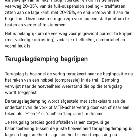
veerweg 20-35% van de full-suspension speling – trailfietsen
zitten aan de lage kant, met 20-25%, en enduro/downhill aan de
hoge kant. Deze basismetingen zijn voor jou een startpunt om te
testen en verder af te stemmen.
Het is belangrijk om de veerweg voor je gewicht correct te krijgen
(met volledige uitrusting), zodat je rit efficiënt, comfortabel en
vooral leuk is!
Terugslagdemping begrijpen
Terugslag is hoe snel de vering terugkeert naar de beginpositie na
het raken van een hobbel (compressie) in de trail. Demping
verwijst naar de hoeveelheid weerstand die op die terugslag
wordt toegepast.
De terugslagdemping wordt afgesteld met schakelaars aan de
onderkant van de vork of MTB-achtervering door van of naar een
teken als ’+’ en ‘-’ of ‘snel’ en ‘langzaam’ te draaien.
Je terugslag precies goed afstellen is een zorgvuldige
balansoefening tussen de juiste hoeveelheid terugslagdemping bij
lage en hoge snelheid. Lage snelheid is van toepassing op