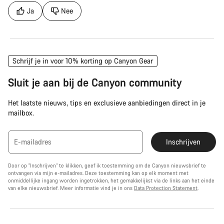
Ja
Nee
Schrijf je in voor 10% korting op Canyon Gear
Sluit je aan bij de Canyon community
Het laatste nieuws, tips en exclusieve aanbiedingen direct in je
mailbox.
E-mailadres
Inschrijven
Door op "Inschrijven" te klikken, geef ik toestemming om de Canyon nieuwsbrief te
ontvangen via mijn e-mailadres. Deze toestemming kan op elk moment met
onmiddellijke ingang worden ingetrokken, het gemakkelijkst via de links aan het einde
van elke nieuwsbrief. Meer informatie vind je in ons
Data Protection Statement
.