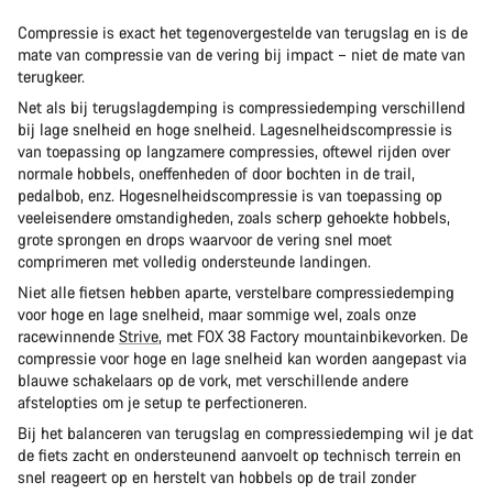
Compressie is exact het tegenovergestelde van terugslag en is de
mate van compressie van de vering bij impact – niet de mate van
terugkeer.
Net als bij terugslagdemping is compressiedemping verschillend
bij lage snelheid en hoge snelheid. Lagesnelheidscompressie is
van toepassing op langzamere compressies, oftewel rijden over
normale hobbels, oneffenheden of door bochten in de trail,
pedalbob, enz. Hogesnelheidscompressie is van toepassing op
veeleisendere omstandigheden, zoals scherp gehoekte hobbels,
grote sprongen en drops waarvoor de vering snel moet
comprimeren met volledig ondersteunde landingen.
Niet alle fietsen hebben aparte, verstelbare compressiedemping
voor hoge en lage snelheid, maar sommige wel, zoals onze
racewinnende
Strive
, met FOX 38 Factory mountainbikevorken. De
compressie voor hoge en lage snelheid kan worden aangepast via
blauwe schakelaars op de vork, met verschillende andere
afstelopties om je setup te perfectioneren.
Bij het balanceren van terugslag en compressiedemping wil je dat
de fiets zacht en ondersteunend aanvoelt op technisch terrein en
snel reageert op en herstelt van hobbels op de trail zonder