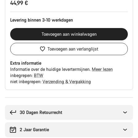
44,99 €
Levering binnen 3-10 werkdagen
Toevoegen aan winkelwagen
Toevoegen aan verlanglijst
Extra informatie
Informatie over de huidige levertermijnen.
Meer lezen
inbegrepen:
BTW
niet inbegrepen:
Verzending & Verpakking
Redenen
om
te
30 Dagen Retourrecht
kopen
2 Jaar Garantie