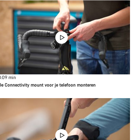
3:09
min
De Connectivity mount voor je telefoon monteren