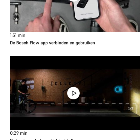
1:51
min
De Bosch Flow app verbinden en gebruiken
0:29
min