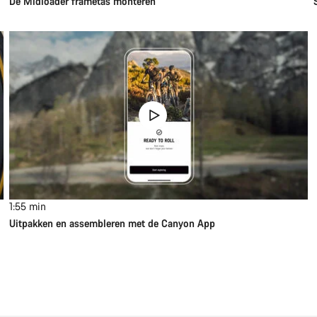
De Midloader frametas monteren
1:55
min
Uitpakken en assembleren met de Canyon App