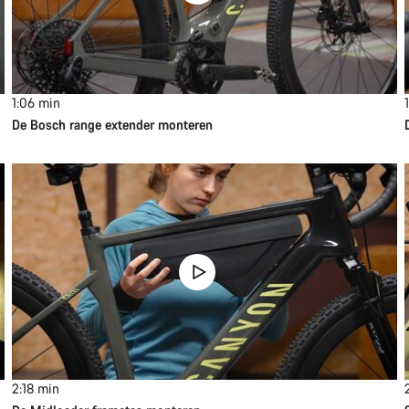
1:06
min
De Bosch range extender monteren
2:18
min