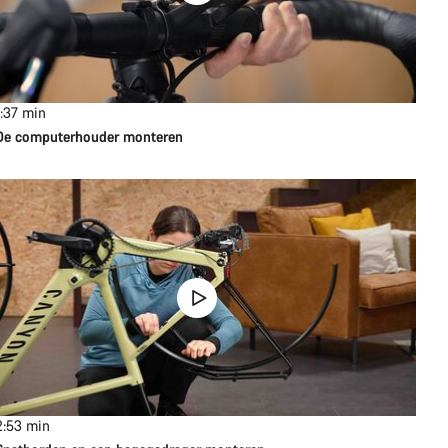
1:37
min
De computerhouder monteren
2:53
min