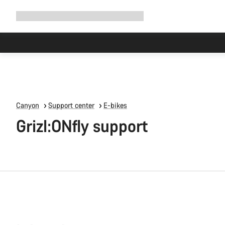
Navigatie
Shop
Why Canyon
Ride with us
Service
uitbreiden
Canyon
Support center
E-bikes
Grizl:ONfly support