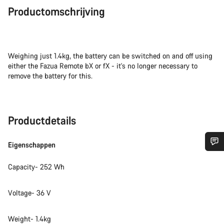
Productomschrijving
Weighing just 1.4kg, the battery can be switched on and off using
either the Fazua Remote bX or fX - it's no longer necessary to
remove the battery for this.
Productdetails
Eigenschappen
Heb je hulp nodig?
Capacity- 252 Wh
Onze deskundige medewerkers helpen je graag bij al je
Voltage- 36 V
vragen.
Weight- 1.4kg