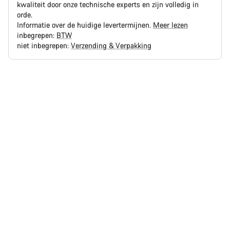
kwaliteit door onze technische experts en zijn volledig in
orde.
Informatie over de huidige levertermijnen.
Meer lezen
inbegrepen:
BTW
niet inbegrepen:
Verzending & Verpakking
Redenen
om
te
kopen