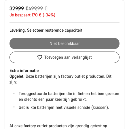
Productconfiguratie
Originele
329,99 €
499,99 €
Prijs
Je bespaart 170 € (-34%)
Levering:
Selecteer
resterende capaciteit
Niet beschikbaar
Toevoegen aan verlanglijst
Extra informatie
Opgelet:
Deze batterijen zijn factory outlet producten. Dit
zijn:
Teruggestuurde batterijen die in fietsen hebben gezeten
en slechts een paar keer zijn gebruikt.
Gebruikte batterijen met visuele schade (krassen).
Al onze factory outlet producten zijn grondig getest op