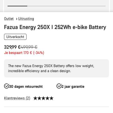
Outlet
Uitrusting
Fazua Energy 250X I 252Wh e-bike Battery
Uitverkocht
Originele
329,99 €
499,99 €
Prijs
Je bespaart 170 € (-34%)
The new Fazua Energy 250X Battery offers low weight,
incredible efficiency and a clean design.
30 dagen retourrecht
2 jaar garantie
Klantreviews (2)