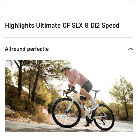
Redenen
om
te
kopen
Highlights Ultimate CF SLX 8 Di2 Speed
Allround perfectie