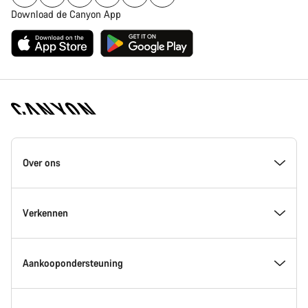
Download de Canyon App
Canyon
Homepage
Over ons
Footer
Inside Canyon
Verkennen
Innovatie bij Canyon
Evenementen
Aankoopondersteuning