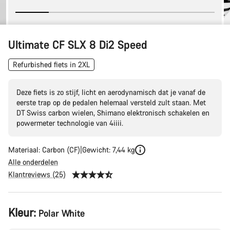
Ultimate CF SLX 8 Di2 Speed
Refurbished fiets in 2XL
Deze fiets is zo stijf, licht en aerodynamisch dat je vanaf de
eerste trap op de pedalen helemaal versteld zult staan. Met
DT Swiss carbon wielen, Shimano elektronisch schakelen en
powermeter technologie van 4iiii.
Materiaal: Carbon (CF)
Gewicht: 7,44 kg
Alle onderdelen
Klantreviews (25)
Productconfiguratie
Kleur:
Polar White