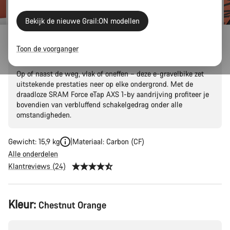
Bekijk de nieuwe Grail:ON modellen
Grail:ON CF 8 eTap
Toon de voorganger
Op of naast de weg, vlak of oneffen – deze e-gravelbike zet
uitstekende prestaties neer op elke ondergrond. Met de
draadloze SRAM Force eTap AXS 1-by aandrijving profiteer je
bovendien van verbluffend schakelgedrag onder alle
omstandigheden.
Gewicht: 15,9 kg
Materiaal: Carbon (CF)
Alle onderdelen
Klantreviews (24)
Productconfiguratie
Kleur:
Chestnut Orange