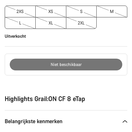
2XS
XS
S
M
L
XL
2XL
Uitverkocht
Niet beschikbaar
Redenen
om
te
kopen
Highlights Grail:ON CF 8 eTap
Belangrijkste kenmerken