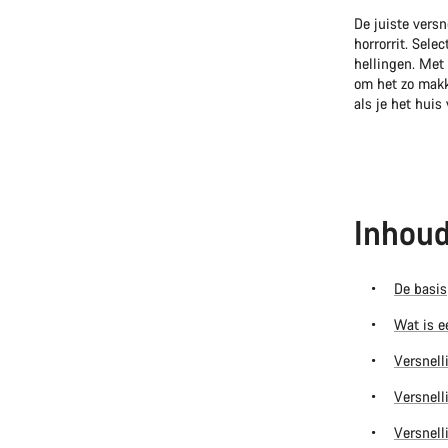
De juiste vers
horrorrit. Sele
hellingen. Met 
om het zo makke
als je het huis 
Inhoud
De basis
Wat is e
Versnell
Versnell
Versnell