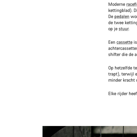
Moderne
racef
kettingblad). D
De
pedalen
wor
de twee kettin
op je
stuur
.
Een
cassette
is
achtercassette
shifter die de 
Op hetzelfde t
trapt), terwij
minder kracht 
Elke rijder he