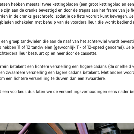
ietsen
hebben meestal twee
kettingbladen
(een groot kettingblad en een
ie zijn aan de cranks bevestigd en door de trapas aan het frame van je fi
den in de cranks geschroefd, zodat je de fiets vooruit kunt bewegen. Je
gbladen schakelen met behulp van de voorderailleur, die wordt bediend 
 een groep tandwielen die aan de naaf van het achterwiel wordt bevest
s hebben 11 of 12 tandwielen (gewoonlijk 11- of 12-speed genoemd). Je
achterderailleur bestuurt op en neer door de cassette.
errein betekent een lichtere versnelling een hogere cadans (de snelheid
l een zwaardere versnelling een lagere cadans betekent. Met andere woor
om een lichtere versnelling te duwen dan een zwaardere.
eft een voorkeur, dus laten we de versnellingsverhoudingen eens nader be