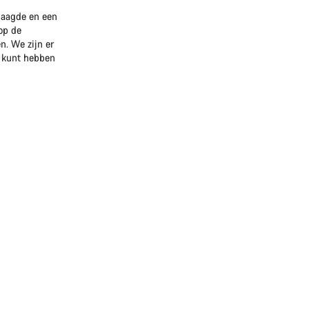
slaagde en een
op de
n. We zijn er
t kunt hebben