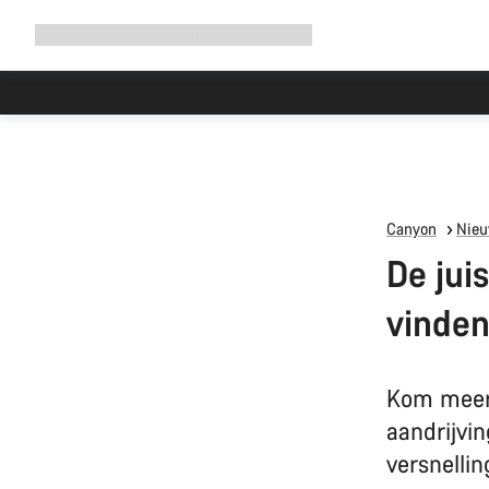
Navigatie
Shop
Why Canyon
Ride with us
Service
uitbreiden
Canyon
Nieu
De jui
vinde
Kom meer 
aandrijvin
versnellin