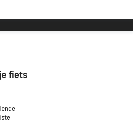
e fiets
llende
iste