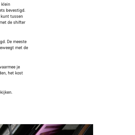
 klein
ets bevestigd.
 kunt tussen
met de shifter
igd. De meeste
 beweegt met de
 waarmee je
den, het kost
kijken.