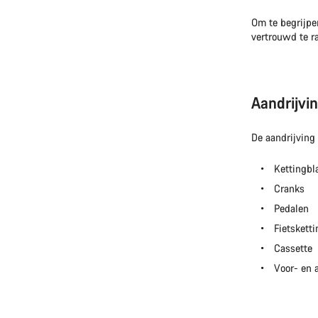
Om te begrijpen
vertrouwd te r
Aandrijvi
De aandrijving 
Kettingbl
Cranks
Pedalen
Fietsketti
Cassette
Voor- en a