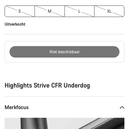
S
M
L
XL
Uitverkocht
Niet beschikbaar
Redenen
om
te
kopen
Highlights Strive CFR Underdog
Merkfocus