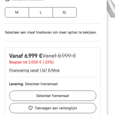
M
L
XL
Selecteer een maat hierboven om meer opties te bekijken.
Originele
Vanaf 6.999 €
Vanaf 8.999 €
Prijs
Bespaar tot 2.000 € (-22%)
Financiering vanaf 1.167 €/Mnd.
Levering:
Selecteer
framemaat
Selecteer
framemaat
Toevoegen aan verlanglijst