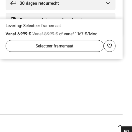
30 dagen retourrecht
Geavanceerde transportbescherming
Levering:
Selecteer
framemaat
Originele Prijs
Vanaf 6.999 €
Vanaf 8.999 €
of vanaf 1.167 €/Mnd.
Selecteer
framemaat