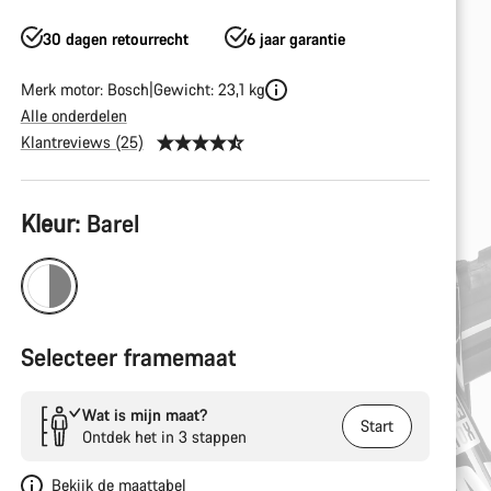
30 dagen retourrecht
6 jaar garantie
Merk motor: Bosch
Gewicht: 23,1 kg
Alle onderdelen
Klantreviews (25)
Productconfiguratie
Kleur:
Barel
Selecteer framemaat
Wat is mijn maat?
Start
Ontdek het in 3 stappen
Bekijk de maattabel