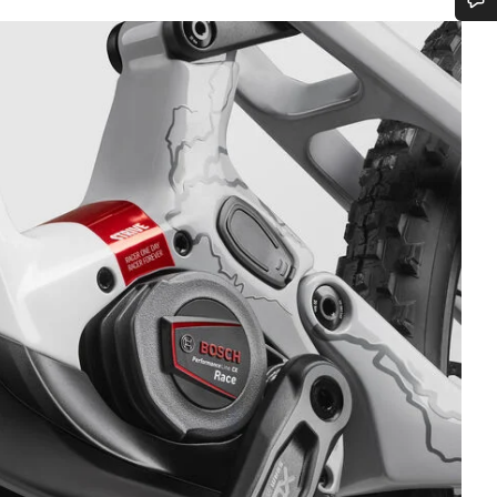
Heb je hulp nodig?
Onze deskundige medewerkers helpen je graag bij al je vragen.
Start Chat
Sluiten