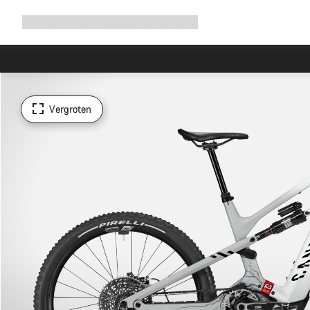
Navigatie
Shop
Why Canyon
Ride with us
Service
uitbreiden
Vergroten