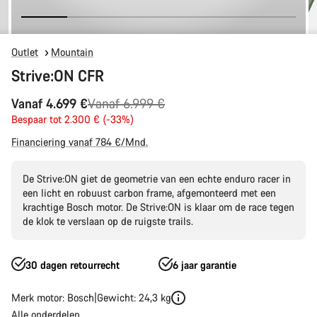
Outlet
Mountain
Strive:ON CFR
Originele
Vanaf 4.699 €
Vanaf 6.999 €
Prijs
Bespaar tot 2.300 € (-33%)
Financiering vanaf 784 €/Mnd.
De Strive:ON giet de geometrie van een echte enduro racer in
een licht en robuust carbon frame, afgemonteerd met een
krachtige Bosch motor. De Strive:ON is klaar om de race tegen
de klok te verslaan op de ruigste trails.
30 dagen retourrecht
6 jaar garantie
Merk motor: Bosch
Gewicht: 24,3 kg
Alle onderdelen