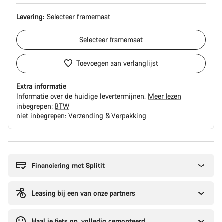
Levering:
Selecteer
framemaat
Selecteer
framemaat
Toevoegen aan verlanglijst
Extra informatie
Informatie over de huidige levertermijnen.
Meer lezen
inbegrepen:
BTW
niet inbegrepen:
Verzending & Verpakking
Redenen
om
te
Financiering met Splitit
kopen
Leasing bij een van onze partners
Haal je fiets op, volledig gemonteerd