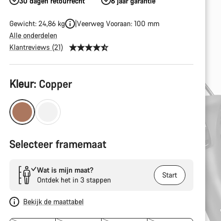
30 dagen retourrecht
6 jaar garantie
Gewicht: 24,86 kg
Veerweg Vooraan: 100 mm
Alle onderdelen
Klantreviews (21)
Productconfiguratie
Kleur:
Copper
Selecteer framemaat
Wat is mijn maat?
Start
Ontdek het in 3 stappen
Bekijk de maattabel