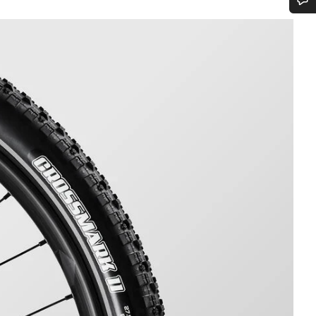
Heb je hulp nodig?
Onze deskundige medewerkers helpen je graag bij al je vragen.
Start Chat
Sluiten