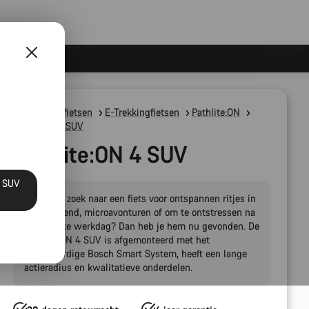
Elektrische fietsen
E-Trekkingfietsen
Pathlite:ON
Pathlite:ON SUV
Pathlite:ON 4 SUV
N SUV
Ben je op zoek naar een fiets voor ontspannen ritjes in
het weekend, microavonturen of om te ontstressen na
een drukke werkdag? Dan heb je hem nu gevonden. De
Pathlite:ON 4 SUV is afgemonteerd met het
hoogwaardige Bosch Smart System, heeft een lange
actieradius en kwalitatieve onderdelen.