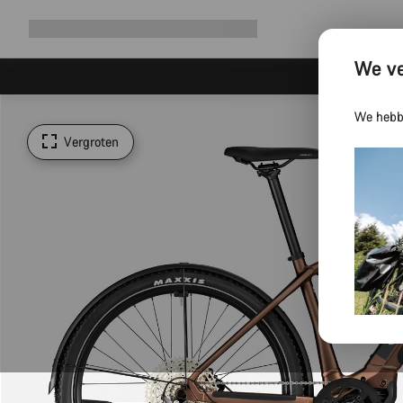
Navigatie
Shop
Why Canyon
Ride with us
Service
uitbreiden
We ve
We hebbe
Vergroten