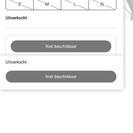
S
M
L
XL
Uitverkocht
Niet beschikbaar
Redenen
Uitverkocht
om
te
Niet beschikbaar
kopen