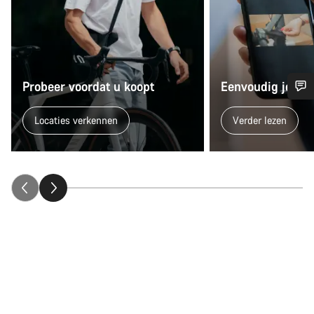
Probeer voordat u koopt
Eenvoudig je fi
Heb je hulp nodig?
Locaties verkennen
Verder lezen
Onze deskundige medewerkers helpen je graag bij al je
vragen.
Start Chat
Sluiten