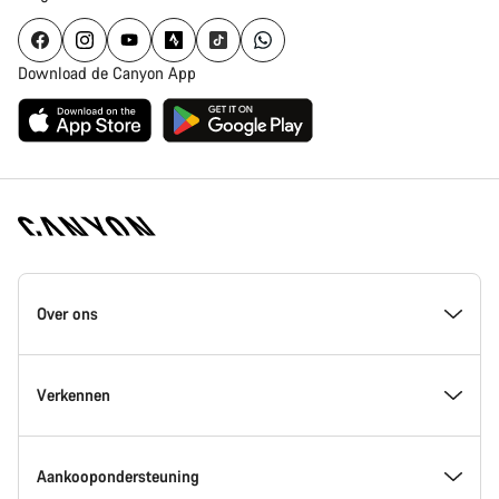
Download de Canyon App
Canyon
Homepage
Over ons
Footer
Inside Canyon
Verkennen
Innovatie bij Canyon
Evenementen
Aankoopondersteuning