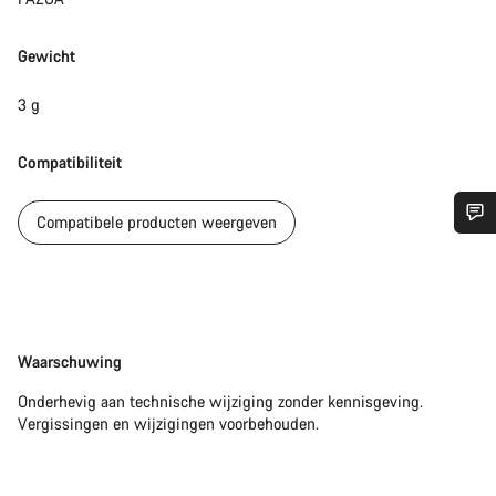
Gewicht
3 g
Compatibiliteit
Compatibele producten weergeven
Heb je hulp nodig?
Onze deskundige medewerkers helpen je graag bij al je
vragen.
Disclaimer
Waarschuwing
Onderhevig aan technische wijziging zonder kennisgeving.
Start Chat
Vergissingen en wijzigingen voorbehouden.
Sluiten