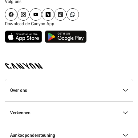
Volg ons
Download de Canyon App
Canyon
Homepage
Over ons
Footer
Inside Canyon
Verkennen
Innovatie bij Canyon
Evenementen
Aankoopondersteuning