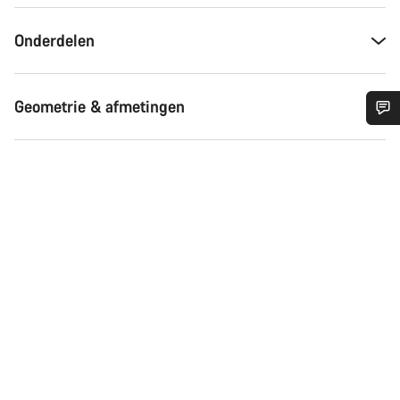
Onderdelen
Geometrie & afmetingen
Heb je hulp nodig?
Onze deskundige medewerkers helpen je graag bij al je
vragen.
Start Chat
Sluiten