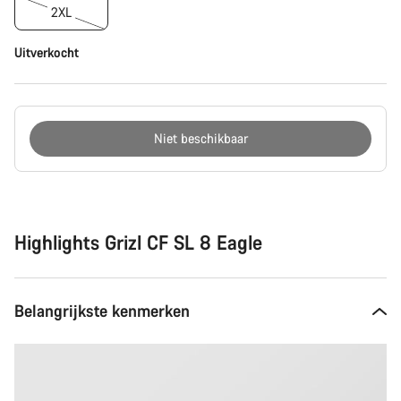
2XL
Uitverkocht
Niet beschikbaar
Redenen
om
te
kopen
Highlights Grizl CF SL 8 Eagle
Belangrijkste kenmerken