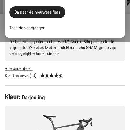
Ga naar de nieuwste fiets
Grizl CF SL 8 Eagle
Toon de voorganger
De benen losgooien na het werk? Check. Bikepacken in de
vrije natuur? Zeker. Met zijn elektronische SRAM groep zijn
de mogelijkheden eindeloos.
Alle onderdelen
Klantreviews (10)
Productconfiguratie
Kleur:
Darjeeling