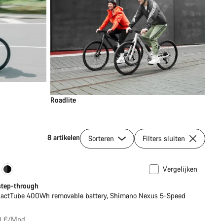
Roadlite
8 artikelen
Sorteren
Filters sluiten
Vergelijken
ance Line
Nieuw
 step-through
actTube 400Wh removable battery, Shimano Nexus 5-Speed
0 €/Mnd.