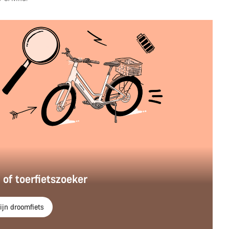
 of toerfietszoeker
ijn droomfiets