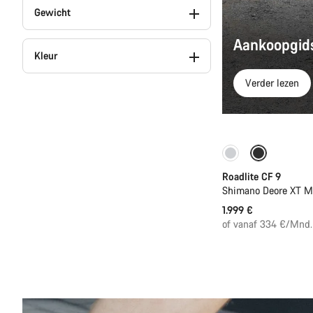
Gewicht
Aankoopgids
Kleur
Verder lezen
Enkel beschikbaa
Roadlite CF 9
Shimano Deore XT M
1.999 €
of vanaf 334 €/Mnd.