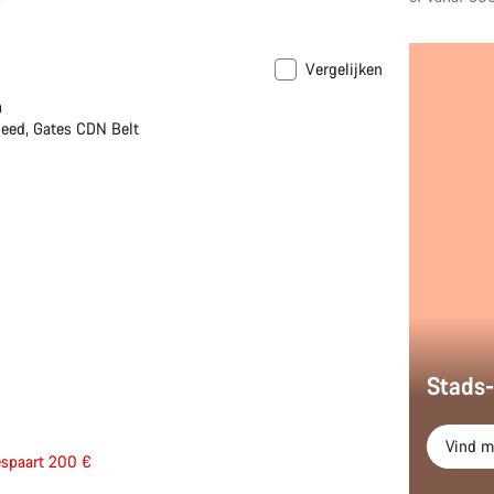
Vergelijken
h
eed, Gates CDN Belt
Stads-
Vind m
espaart 200 €