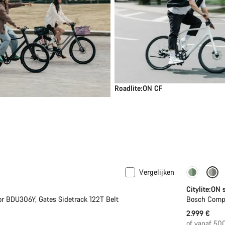
Roadlite:ON CF
Vergelijken
icht
Nieuw
Perform
Citylite:ON
r BDU306Y, Gates Sidetrack 122T Belt
Bosch Comp
2.999 €
.
of vanaf 50