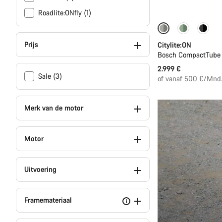
Roadlite:ONfly (1)
Performance Lin
Prijs
Citylite:ON
Bosch CompactTube 
2.999 €
Sale (3)
of vanaf 500 €/Mnd
Merk van de motor
Motor
Uitvoering
Framemateriaal
i