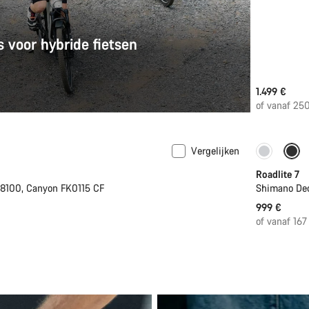
 voor hybride fietsen
1.499 €
of vanaf 25
Vergelijken
r in maat S | M
Nieuwe voorraad
Binnenk
Roadlite 7
8100, Canyon FK0115 CF
Shimano Deo
999 €
of vanaf 16