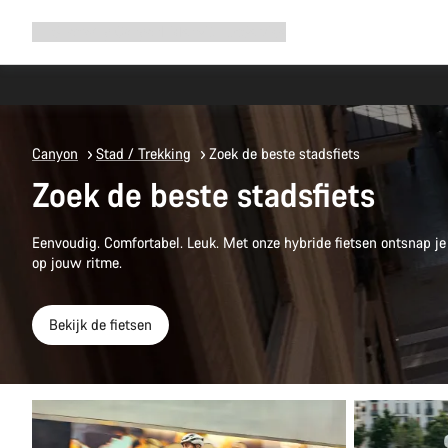
Navigatie
Shop
Why Canyon
Ride with us
Service
uitbreiden
Canyon
Stad / Trekking
Zoek de beste stadsfiets
Zoek de beste stadsfiets
Eenvoudig. Comfortabel. Leuk. Met onze hybride fietsen ontsnap je
op jouw ritme.
Bekijk de fietsen