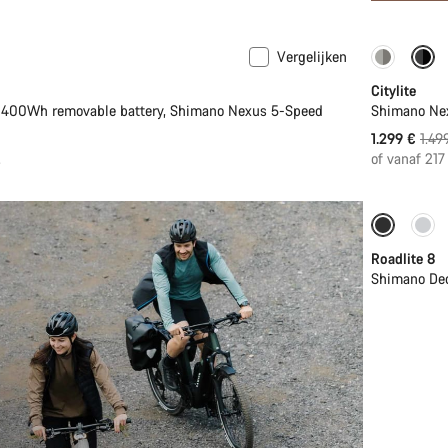
Vergelijken
e
Nieuw
-13%
Citylite
400Wh removable battery, Shimano Nexus 5-Speed
Shimano Nex
Orig
1.299 €
1.49
Prijs
.
of vanaf 21
Enkel be
Roadlite 8
Shimano De