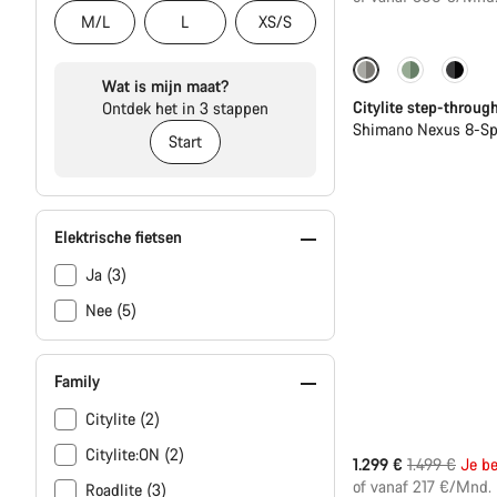
M/L
L
XS/S
-13%
Nieuw
Wat is mijn maat?
Citylite step-throug
Ontdek het in 3 stappen
Shimano Nexus 8-Sp
Start
Elektrische fietsen
Ja (3)
Nee (5)
Family
Citylite (2)
Citylite:ON (2)
Originele
1.299 €
1.499 €
Je b
Prijs
of vanaf 217 €/Mnd.
Roadlite (3)