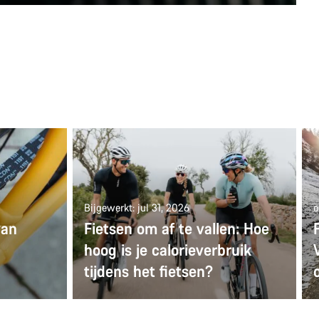
Bijgewerkt: jul 31, 2026
o
van
Fietsen om af te vallen: Hoe
hoog is je calorieverbruik
tijdens het fietsen?