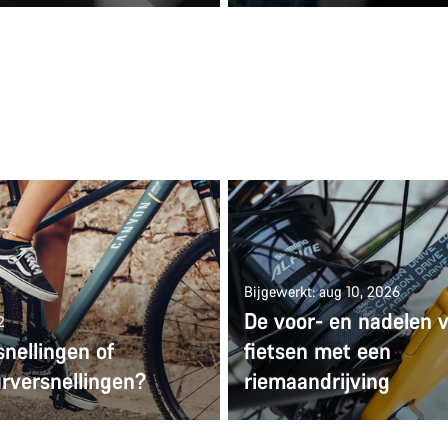
Bijgewerkt: aug 10, 2026
De voor- en nadelen 
2
nellingen of
fietsen met een
urversnellingen?
riemaandrijving