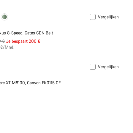
Vergelijken
Nieuw
us 8-Speed, Gates CDN Belt
inele
9 €
Je bespaart 200 €
7 €/Mnd.
Vergelijken
schikbaar in maat S | M
ore XT M8100, Canyon FK0115 CF