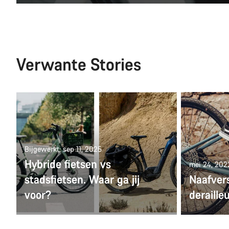
Verwante Stories
Bijgewerkt: sep 11, 2025
Hybride fietsen vs
mei 24, 202
stadsfietsen. Waar ga jij
Naafvers
voor?
deraille