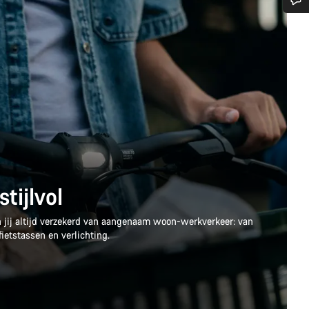
Heb je hulp nodig?
Onze deskundige medewerkers helpen je graag bij al je vragen.
Start Chat
Sluiten
d
tijlvol
n jij altijd verzekerd van aangenaam woon-werkverkeer: van
ietstassen en verlichting.