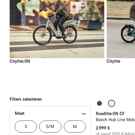
Citylite:ON
Citylite
Filters selecteren
Carbon lichtgew
Maat
Roadlite:ON CF
Bosch Hub Line Moto
S
S/M
M
2.999 €
of vanaf 500 €/Mnd