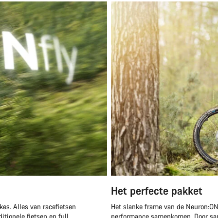
Het perfecte pakket
kes. Alles van racefietsen
Het slanke frame van de Neuron:ONf
itionele fietsen en full
performance samenkomen. Door sam