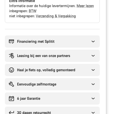
Extra informatie
Informatie over de huidige levertermijnen.
Meer lezen
inbegrepen:
BTW
niet inbegrepen:
Verzending & Verpakking
Redenen
om
te
Financiering met Splitit
kopen
Leasing bij een van onze partners
Haal je fiets op, volledig gemonteerd
Eenvoudige zelfmontage
6 jaar Garantie
30 dagen retourrecht