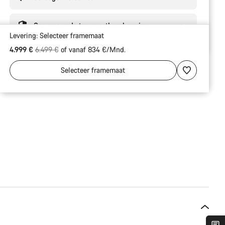
Geavanceerde transportbescherming
Levering:
Selecteer
framemaat
Originele Prijs
4.999 €
6.499 €
of vanaf 834 €/Mnd.
Selecteer
framemaat