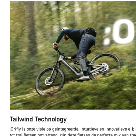
Tailwind Technology
:ONfly is onze visie op geïntegreerde, intuïtieve en innovatieve e-bi
tot trailfietsen omvattend, zijn deze fietsen de perfecte mix van trad