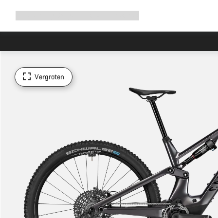
Navigatie
Shop
Why Canyon
Ride with us
Service
uitbreiden
Vergroten