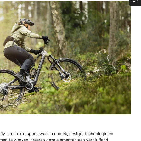
Heb je hulp nodig?
Onze deskundige medewerkers helpen je graag bij al je vragen.
Start Chat
Sluiten
ly is een kruispunt waar techniek, design, technologie en
en te werken, creëren deze elementen een verbluffend