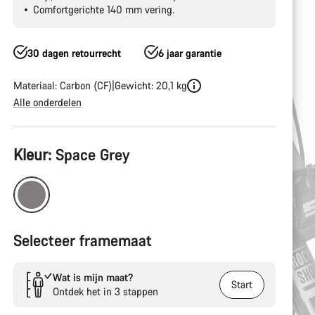
Comfortgerichte 140 mm vering.
30 dagen retourrecht
6 jaar garantie
Materiaal: Carbon (CF)
Gewicht: 20,1 kg
Alle onderdelen
Productconfiguratie
Kleur:
Space Grey
Selecteer framemaat
Wat is mijn maat?
Start
Ontdek het in 3 stappen