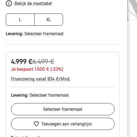
Bekijk de maattabel
L
XL
Levering:
Selecteer
framemaat
Originele
4.999 €
6.499 €
Prijs
Je bespaart 1.500 € (-23%)
Financiering vanaf 834 €/Mnd.
Levering:
Selecteer
framemaat
Selecteer
framemaat
Toevoegen aan verlanglijst