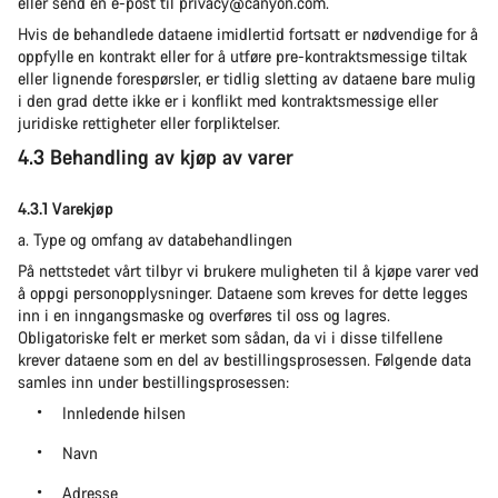
eller send en e-post til privacy@canyon.com.
Hvis de behandlede dataene imidlertid fortsatt er nødvendige for å
oppfylle en kontrakt eller for å utføre pre-kontraktsmessige tiltak
eller lignende forespørsler, er tidlig sletting av dataene bare mulig
i den grad dette ikke er i konflikt med kontraktsmessige eller
juridiske rettigheter eller forpliktelser.
4.3 Behandling av kjøp av varer
4.3.1 Varekjøp
a. Type og omfang av databehandlingen
På nettstedet vårt tilbyr vi brukere muligheten til å kjøpe varer ved
å oppgi personopplysninger. Dataene som kreves for dette legges
inn i en inngangsmaske og overføres til oss og lagres.
Obligatoriske felt er merket som sådan, da vi i disse tilfellene
krever dataene som en del av bestillingsprosessen. Følgende data
samles inn under bestillingsprosessen:
Innledende hilsen
Navn
Adresse