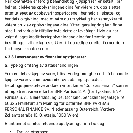
Når kontrakten er ferdig behandlet og kjøpsprisen er betalt i sin
helhet, blokkeres opplysningene dine for videre bruk og slettet
etter utløpet av oppbevaringsperiodene i henhold til skatte- og
handelslovgivning, med mindre du uttrykkelig har samtykket til
videre bruk av opplysningene dine. Ytterligere lagring kan finne
sted i individuelle tilfeller hvis dette er lovpålagt. Hvis du har
valgt å lagre kredittkortopplysningene dine for fremtidige
bestillinger, vil de lagres sikkert til du redigerer eller fjerner dem
fra Canyon-kontoen din.
4.3.3 Leverandører av finansieringstjenester
a. Type og omfang av databehandlingen
Som en del av kjøp av varer, tilbyr vi deg muligheten til å behandle
kjøp av varer via en leverandør av betalingstjenester.
Betalingstjenesteleverandøren vi bruker er "Consors Finanz" som er
et registrert varemerke for BNP Paribas S. A. (for Tyskland BNP
Paribas S. A., Niederlassung Deutschland, Senckenberganlage 19,
60325 Frankfurt am Main og for Østerrike BNP PARIBAS
PERSONAL FINANCE SA, Niederlassung Österreich, Vordere
Zollamtsstraße 13, 3. etasje, 1030 Wien)
Blant annet samles følgende opplysninger inn fra deg:
For- og etternavn