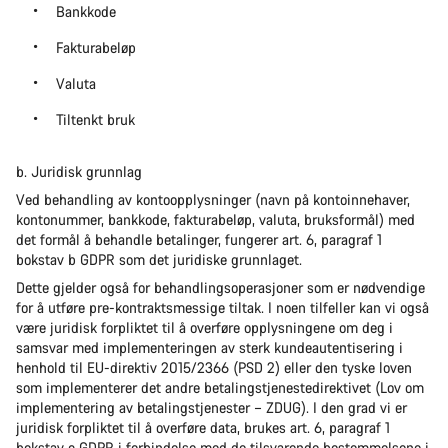
Bankkode
Fakturabeløp
Valuta
Tiltenkt bruk
b. Juridisk grunnlag
Ved behandling av kontoopplysninger (navn på kontoinnehaver,
kontonummer, bankkode, fakturabeløp, valuta, bruksformål) med
det formål å behandle betalinger, fungerer art. 6, paragraf 1
bokstav b GDPR som det juridiske grunnlaget.
Dette gjelder også for behandlingsoperasjoner som er nødvendige
for å utføre pre-kontraktsmessige tiltak. I noen tilfeller kan vi også
være juridisk forpliktet til å overføre opplysningene om deg i
samsvar med implementeringen av sterk kundeautentisering i
henhold til EU-direktiv 2015/2366 (PSD 2) eller den tyske loven
som implementerer det andre betalingstjenestedirektivet (Lov om
implementering av betalingstjenester – ZDUG). I den grad vi er
juridisk forpliktet til å overføre data, brukes art. 6, paragraf 1
bokstav c GDPR i forbindelse med de tilsvarende bestemmelsene i