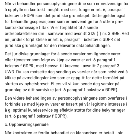
Når vi behandler personopplysningene dine som er nødvendige for
å oppfylle en kontrakt inngått med oss, fungerer art. 6, paragraf 1
bokstav b GDPR som det juridiske grunnlaget. Dette gjelder også
for behandlingsoperasjoner som er nødvendige for å utføre pre-
kontraktsmessige tiltak. Vi er forpliktet til å sende
ordrebekreftelsen din i samsvar med avsnitt 312i (1) nr. 3 BGB. Ved
en juridisk forpliktelse er art. 6, paragraf 1 bokstav c GDPR det
juridiske grunnlaget for den relevante databehandlingen.
Det juridiske grunnlaget for å sende varsler om lignende varer
eller tjenester som følge av kjøp av varer er art. 6 paragraf 1
bokstav f GDPR, med hensyn til kravene i avsnitt 7 paragraf 3
UWG. Du kan motsette deg sending av varsler når som helst ved å
klikke på avmeldingslenken som er oppgitt for dette formålet på
slutten av nyhetsbrevet. Ellers vil vi kun sende deg varsler på
grunnlag av ditt samtykke (art. 6 paragraf 1 bokstav a GDPR).
Den videre behandlingen av personopplysningene som overføres i
forbindelse med kjøp av varer er basert på vår legitime interesse i
å gi optimal kundeservice og effektiv støtte for dine bekymringer
(art. 6 paragraf 1 bokstav f GDPR).
c. Oppbevaringsperiode
Når kontrakten er ferdig behandlet og kjøpsprisen er betalt i sin