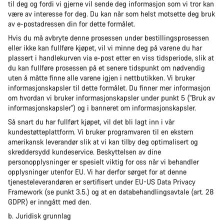
til deg og fordi vi gjerne vil sende deg informasjon som vi tror kan
være av interesse for deg. Du kan når som helst motsette deg bruk
av e-postadressen din for dette formålet.
Hvis du må avbryte denne prosessen under bestillingsprosessen
eller ikke kan fullføre kjøpet, vil vi minne deg på varene du har
plassert i handlekurven via e-post etter en viss tidsperiode, slik at
du kan fullføre prosessen på et senere tidspunkt om nødvendig
uten å måtte finne alle varene igjen i nettbutikken. Vi bruker
informasjonskapsler til dette formålet. Du finner mer informasjon
om hvordan vi bruker informasjonskapsler under punkt 5 ("Bruk av
informasjonskapsler") og i banneret om informasjonskapsler.
Så snart du har fullført kjøpet, vil det bli lagt inn i vår
kundestøtteplattform. Vi bruker programvaren til en ekstern
amerikansk leverandør slik at vi kan tilby deg optimalisert og
skreddersydd kundeservice. Beskyttelsen av dine
personopplysninger er spesielt viktig for oss når vi behandler
opplysninger utenfor EU. Vi har derfor sørget for at denne
tjenesteleverandøren er sertifisert under EU-US Data Privacy
Framework (se punkt 3.5.) og at en databehandlingsavtale (art. 28
GDPR) er inngått med den.
b. Juridisk grunnlag