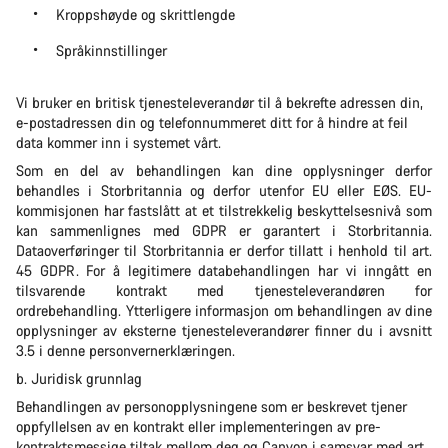
Kroppshøyde og skrittlengde
Språkinnstillinger
Vi bruker en britisk tjenesteleverandør til å bekrefte adressen din,
e-postadressen din og telefonnummeret ditt for å hindre at feil
data kommer inn i systemet vårt.
Som en del av behandlingen kan dine opplysninger derfor
behandles i Storbritannia og derfor utenfor EU eller EØS. EU-
kommisjonen har fastslått at et tilstrekkelig beskyttelsesnivå som
kan sammenlignes med GDPR er garantert i Storbritannia.
Dataoverføringer til Storbritannia er derfor tillatt i henhold til art.
45 GDPR. For å legitimere databehandlingen har vi inngått en
tilsvarende kontrakt med tjenesteleverandøren for
ordrebehandling. Ytterligere informasjon om behandlingen av dine
opplysninger av eksterne tjenesteleverandører finner du i avsnitt
3.5 i denne personvernerklæringen.
b. Juridisk grunnlag
Behandlingen av personopplysningene som er beskrevet tjener
oppfyllelsen av en kontrakt eller implementeringen av pre-
kontraktsmessige tiltak mellom deg og Canyon i samsvar med art.