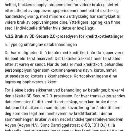
helhet, blokkeres opplysningene dine for videre bruk og slettet
etter utløpet av oppbevaringsperiodene i henhold til skatte- og
handelslovgivning, med mindre du uttrykkelig har samtykket til
videre bruk av opplysningene dine. Ytterligere lagring kan finne
sted i individuelle tilfeller hvis dette er lovpålagt.
4.3.2 Bruk av 3D-Secure 2.0-prosedyren for kredittkortbetalinger
a. Type og omfang av databehandlingen
Du har muligheten til å betale med kredittkort når du kjøper varer.
Beløpet blir først reservert. Det faktiske trekket finner først sted
etter at varen er sendt. Når du betaler med kredittkort, behandles
personopplysninger som kortinnehaverens navn, kortnummer,
utløpsdato og kortets sikkerhetskode. Kortopplysningene dine
lagres og oppbevares sikkert.
For å påse bedre sikkerhet ved behandling av betalinger, bruker vi
den såkalte 3D Secure 2.0-prosessen. For hver transaksjon sendes
dataelementer til ditt kredittkortselskap, som kan bruke disse
dataene til å utføre en sanntidsrisikovurdering for å identifisere
deg som den legitime innehaveren av kredittkortet. I denne
sammenhengen bruker vi den nederlandske tjenesteleverandøren
Adyen (Adyen N.V., Simo Carmiggelstraat 6-50, 1011 DJ) til å
behandle kredittkortbetalinger, som vi har forpliktet oss til å gi et