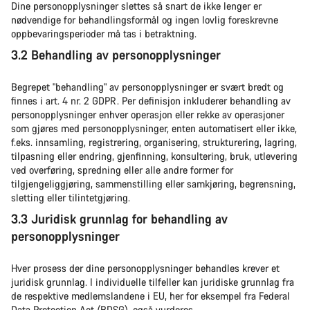
Dine personopplysninger slettes så snart de ikke lenger er
nødvendige for behandlingsformål og ingen lovlig foreskrevne
oppbevaringsperioder må tas i betraktning.
3.2 Behandling av personopplysninger
Begrepet "behandling" av personopplysninger er svært bredt og
finnes i art. 4 nr. 2 GDPR. Per definisjon inkluderer behandling av
personopplysninger enhver operasjon eller rekke av operasjoner
som gjøres med personopplysninger, enten automatisert eller ikke,
f.eks. innsamling, registrering, organisering, strukturering, lagring,
tilpasning eller endring, gjenfinning, konsultering, bruk, utlevering
ved overføring, spredning eller alle andre former for
tilgjengeliggjøring, sammenstilling eller samkjøring, begrensning,
sletting eller tilintetgjøring.
3.3 Juridisk grunnlag for behandling av
personopplysninger
Hver prosess der dine personopplysninger behandles krever et
juridisk grunnlag. I individuelle tilfeller kan juridiske grunnlag fra
de respektive medlemslandene i EU, her for eksempel fra Federal
Data Protection Act (BDSG), også vurderes.