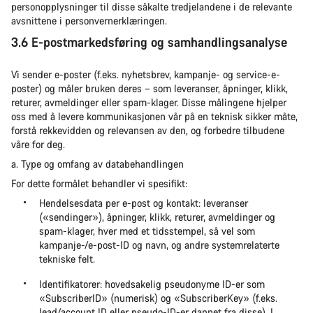
personopplysninger til disse såkalte tredjelandene i de relevante
avsnittene i personvernerklæringen.
3.6 E-postmarkedsføring og samhandlingsanalyse
Vi sender e-poster (f.eks. nyhetsbrev, kampanje- og service-e-
poster) og måler bruken deres – som leveranser, åpninger, klikk,
returer, avmeldinger eller spam-klager. Disse målingene hjelper
oss med å levere kommunikasjonen vår på en teknisk sikker måte,
forstå rekkevidden og relevansen av den, og forbedre tilbudene
våre for deg.
a. Type og omfang av databehandlingen
For dette formålet behandler vi spesifikt:
Hendelsesdata per e-post og kontakt: leveranser
(«sendinger»), åpninger, klikk, returer, avmeldinger og
spam-klager, hver med et tidsstempel, så vel som
kampanje-/e-post-ID og navn, og andre systemrelaterte
tekniske felt.
Identifikatorer: hovedsakelig pseudonyme ID-er som
«SubscriberID» (numerisk) og «SubscriberKey» (f.eks.
lead/account ID eller pseudo-ID-er dannet fra disse). I