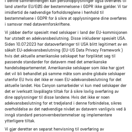
I denne sammenhengen kan personopplysninger også overføres til
land utenfor EU/EØS der bestemmelsene i GDPR ikke gjelder. Vi tar
imidlertid de nødvendige forholdsreglene i henhold til
bestemmelsene i GDPR for å sikre at opplysningene dine overføres
i samsvar med datavernforskriftene.
Vi jobber derfor spesielt med selskaper i land der EU-kommisjonen
har utstedt en adekvansbeslutning. Disse inkluderer spesielt USA.
Siden 10.07.2023 har dataoverføringer til USA blitt legitimert av en
såkalt EU-adekvansbeslutning (EU-US Data Privacy Framework )
hvis det aktuelle amerikanske selskapet har forpliktet seg til
passende standarder for datavern med det amerikanske
handelsdepartementet. Amerikanske selskaper som ikke har gjort
det vil bli behandlet på samme måte som andre globale selskaper
utenfor EU hvis det ikke er noen EU-adekvansbeslutning for det
aktuelle landet. Hos Canyon samarbeider vi kun med selskaper der
det er iverksatt lovpålagte tiltak for å sikre lovlig overføring av
dine opplysninger til disse landene. Hvis det ikke er noen
adekvansbeslutning for et tredjeland i denne forbindelse, sikres
overholdelse av det nødvendige nivået av datavern vanligvis ved å
inngå standard personvernbestemmelser og implementere
ytterligere tiltak.
Vi gjør deretter en separat henvisning til overføring av