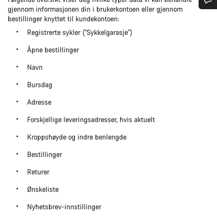
gjennom informasjonen din i brukerkontoen eller gjennom
Trenger du hjelp?
bestillinger knyttet til kundekontoen:
Registrerte sykler ("Sykkelgarasje")
Våre eksperter på kundestøtte står klare til å svare på dine
Åpne bestillinger
spørsmål.
Navn
Begynn chat
Bursdag
Adresse
Lukk
Forskjellige leveringsadresser, hvis aktuelt
Kroppshøyde og indre benlengde
Bestillinger
Returer
Ønskeliste
Nyhetsbrev-innstillinger