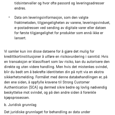
tidsintervaller og hvor ofte passord og leveringsadresser
endres.
Data om leveringsinformasjon, som den valgte
fraktmetoden, tilgjengeligheten av varene, leveringsvinduet,
e-postadressen ved sending av digitale varer eller datoen
for første tilgjengelighet for produkter som ennå ikke er
lansert.
Vi samler kun inn disse dataene for å gjøre det mulig for
kredittkortinstitusjoner å utføre en risikovurdering i sanntid. Hvis
en transaksjon er klassifisert som lav risiko, kan du autorisere den
direkte og uten videre handling. Men hvis det mistenkes svindel,
blir du bedt om å bekrefte identiteten din på nytt via en ekstra
sikkerhetsmelding. Formålet med denne databehandlingen er, på
den ene siden, å oppfylle kravene til Strong Customer
Authentication (SCA) og dermed sikre bedre og lovlig nødvendig
beskyttelse mot svindel, og på den andre siden å forenkle
kjøpsprosessen.
b. Juridisk grunnlag
Det juridiske grunnlaget for behandling av data under