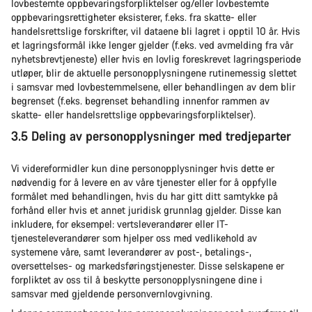
lovbestemte oppbevaringsforpliktelser og/eller lovbestemte
oppbevaringsrettigheter eksisterer, f.eks. fra skatte- eller
handelsrettslige forskrifter, vil dataene bli lagret i opptil 10 år. Hvis
et lagringsformål ikke lenger gjelder (f.eks. ved avmelding fra vår
nyhetsbrevtjeneste) eller hvis en lovlig foreskrevet lagringsperiode
utløper, blir de aktuelle personopplysningene rutinemessig slettet
i samsvar med lovbestemmelsene, eller behandlingen av dem blir
begrenset (f.eks. begrenset behandling innenfor rammen av
skatte- eller handelsrettslige oppbevaringsforpliktelser).
3.5 Deling av personopplysninger med tredjeparter
Vi videreformidler kun dine personopplysninger hvis dette er
nødvendig for å levere en av våre tjenester eller for å oppfylle
formålet med behandlingen, hvis du har gitt ditt samtykke på
forhånd eller hvis et annet juridisk grunnlag gjelder. Disse kan
inkludere, for eksempel: vertsleverandører eller IT-
tjenesteleverandører som hjelper oss med vedlikehold av
systemene våre, samt leverandører av post-, betalings-,
oversettelses- og markedsføringstjenester. Disse selskapene er
forpliktet av oss til å beskytte personopplysningene dine i
samsvar med gjeldende personvernlovgivning.