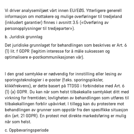
Vi driver analysemiljøet vårt innen EU/EØS. Ytterligere generell
informasjon om mottakere og mulige overføringer til tredjeland
(inkludert garantier) finnes i avsnitt 3.5 («Overføring av
personopplysninger til tredjeparter»).
b. Juridisk grunnlag
Det juridiske grunnlaget for behandlingen som beskrives er Art. 6
(1) lit. f GDPR (legitim interesse for å måle suksessen og
optimalisere e-postkommunikasjonen vår).
I den grad samtykke er nødvendig for innstilling eller lesing av
sporingsteknologier i e-poster (f.eks. sporingspiksler,
klikkfrekvens), er dette basert på TTDSG i forbindelse med Art. 6
(1) (a) GDPR. Du kan når som helst tilbakekalle samtykket ditt med
virkning for fremtiden; lovligheten av behandlingen som utføres til
tilbakekallingen forblir upåvirket. I tillegg kan du protestere mot
behandlingen av grunner som oppstår fra den spesifikke situasjon
din (art. 21 GDPR). En protest mot direkte markedsføring er mulig
når som helst.
c. Oppbevaringsperiode