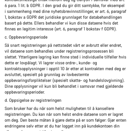
6 para. 1 lit. b GDPR. I den grad du gir ditt samtykke, for eksempel
i sammenheng med dine nyhetsbrevinnstillinger, er art. 6, paragraf
1, bokstav a GDPR det juridiske grunnlaget for databehandlingen
basert på dette. Ellers behandler vi kun disse dataene hvis det
finnes en legitim interesse (art. 6, paragraf 1 bokstav f GDPR).
c. Oppbevaringsperiode
Så snart registreringen på nettstedet vårt er avbrutt eller endret,
vil dataene som behandles under registreringsprosessen bli
slettet. Ytterligere lagring kan finne sted i individuelle tilfeller hvis
dette er lovpålagt. Vi lagrer visse ordre-, kunde- og
kontraktsopplysninger i opptil 10 år etter at kontrakten med deg er
avsluttet, spesielt på grunnlag av lovbestemte
oppbevaringsforpliktelser (spesielt skatte- og handelslovgivning).
Dine opplysninger vil kun bli behandlet i samsvar med gjeldende
oppbevaringsperioder.
d. Oppsigelse av registreringen
Som bruker har du når som helst muligheten til å kansellere
registreringen. Du kan når som helst endre dataene som er lagret
om deg. Den beste måten å gjøre dette på er som følger: Gjør enten
endringene selv etter at du har logget inn på kundekontoen din