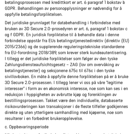
betalingsprosessen med kredittkort er art. 6 paragraf 1 bokstav b
GDPR. Behandlingen av personopplysninger er nødvendig for å
oppfylle betalingsforpliktelsen.
Det juridiske grunnlaget for databehandling i forbindelse med
bruken av 3D Secure 2.0-prosedyren er art. 6, paragraf 1 bokstav c
og f GDPR. En juridisk forpliktelse til å behandle data i denne
forbindelse oppstår fra EUs betalingstjenestedirektiv (direktiv (EU)
2015/2366) og de supplerende reguleringstekniske standardene
fra EU-forordning 2018/389, som krever sterk kundeautentisering.
I tillegg er det juridiske forpliktelser som følger av den tyske
Zahlungsdiensteaufsichtsgesetz – ZAG (lov om overvåking av
betalingstjenester) og seksjonene 675c til 676c i den tyske
sivillovboken. En måte å oppfylle denne forpliktelsen på er å bruke
3D Secure 2.0-prosessen. I tillegg lener vi oss på våre "legitime
interesser" i form av en økonomisk interesse, noe som kan ses i en
reduksjon i hyppigheten av avbrutte kjøp og forenklingen av
bestillingsprosessen. Takket være den individuelle, databaserte
risikovurderingen kan transaksjoner i de fleste tilfeller godkjennes
direkte og uten ytterligere samhandling med kjøperne, noe som
resulterer i en forbedret brukeropplevelse.
c. Oppbevaringsperiode