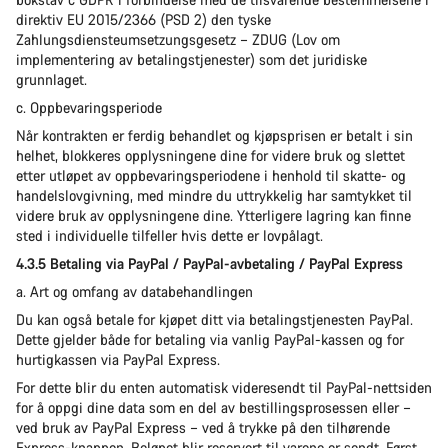
direktiv EU 2015/2366 (PSD 2) den tyske
Zahlungsdiensteumsetzungsgesetz – ZDUG (Lov om
implementering av betalingstjenester) som det juridiske
grunnlaget.
c. Oppbevaringsperiode
Når kontrakten er ferdig behandlet og kjøpsprisen er betalt i sin
helhet, blokkeres opplysningene dine for videre bruk og slettet
etter utløpet av oppbevaringsperiodene i henhold til skatte- og
handelslovgivning, med mindre du uttrykkelig har samtykket til
videre bruk av opplysningene dine. Ytterligere lagring kan finne
sted i individuelle tilfeller hvis dette er lovpålagt.
4.3.5 Betaling via PayPal / PayPal-avbetaling / PayPal Express
a. Art og omfang av databehandlingen
Du kan også betale for kjøpet ditt via betalingstjenesten PayPal.
Dette gjelder både for betaling via vanlig PayPal-kassen og for
hurtigkassen via PayPal Express.
For dette blir du enten automatisk videresendt til PayPal-nettsiden
for å oppgi dine data som en del av bestillingsprosessen eller –
ved bruk av PayPal Express – ved å trykke på den tilhørende
Express-knappen. Beløpet blir reservert til varene er sendt. Først