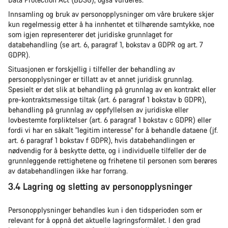
Innsamling og bruk av personopplysninger om våre brukere skjer
kun regelmessig etter å ha innhentet et tilhørende samtykke, noe
som igjen representerer det juridiske grunnlaget for
databehandling (se art. 6, paragraf 1, bokstav a GDPR og art. 7
GDPR).
Situasjonen er forskjellig i tilfeller der behandling av
personopplysninger er tillatt av et annet juridisk grunnlag.
Spesielt er det slik at behandling på grunnlag av en kontrakt eller
pre-kontraktsmessige tiltak (art. 6 paragraf 1 bokstav b GDPR),
behandling på grunnlag av oppfyllelsen av juridiske eller
lovbestemte forpliktelser (art. 6 paragraf 1 bokstav c GDPR) eller
fordi vi har en såkalt "legitim interesse" for å behandle dataene (jf.
art. 6 paragraf 1 bokstav f GDPR), hvis databehandlingen er
nødvendig for å beskytte dette, og i individuelle tilfeller der de
grunnleggende rettighetene og frihetene til personen som berøres
av databehandlingen ikke har forrang.
3.4 Lagring og sletting av personopplysninger
Personopplysninger behandles kun i den tidsperioden som er
relevant for å oppnå det aktuelle lagringsformålet. I den grad