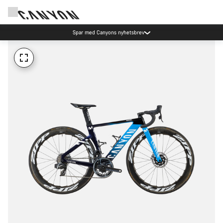
Spar med Canyons nyhetsbrev