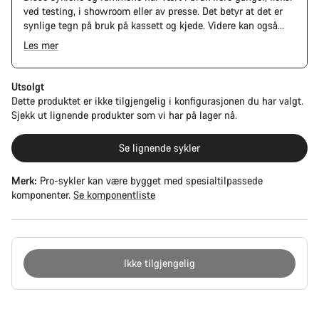
ved testing, i showroom eller av presse. Det betyr at det er
synlige tegn på bruk på kassett og kjede. Videre kan også
ramme og komponenter ha riper, samt skader på lakk og
Les mer
farge. Men alle deler fungerer likevel perfekt.
Utsolgt
Dette produktet er ikke tilgjengelig i konfigurasjonen du har valgt.
Sjekk ut lignende produkter som vi har på lager nå.
Se lignende sykler
Merk:
Pro-sykler kan være bygget med spesialtilpassede
komponenter.
Se komponentliste
Ikke tilgjengelig
Grunner
til