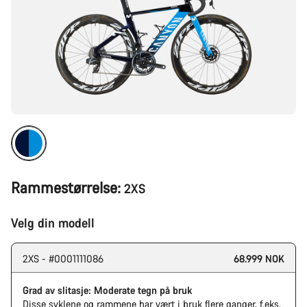
Rammestørrelse:
2XS
Velg din modell
2XS - #0001111086
68.999 NOK
Grad av slitasje: Moderate tegn på bruk
Disse syklene og rammene har vært i bruk flere ganger, f.eks.