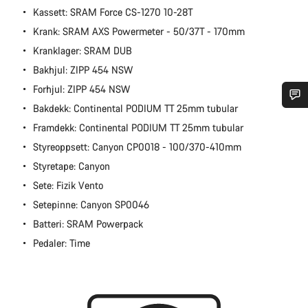
Kassett: SRAM Force CS-1270 10-28T
Krank: SRAM AXS Powermeter - 50/37T - 170mm
Kranklager: SRAM DUB
Bakhjul: ZIPP 454 NSW
Forhjul: ZIPP 454 NSW
Bakdekk: Continental PODIUM TT 25mm tubular
Trenger du hjelp?
Framdekk: Continental PODIUM TT 25mm tubular
Styreoppsett: Canyon CP0018 - 100/370-410mm
Våre eksperter på kundestøtte står klare til å svare på dine
Styretape: Canyon
spørsmål.
Sete: Fizik Vento
Setepinne: Canyon SP0046
Begynn chat
Batteri: SRAM Powerpack
Pedaler: Time
Lukk