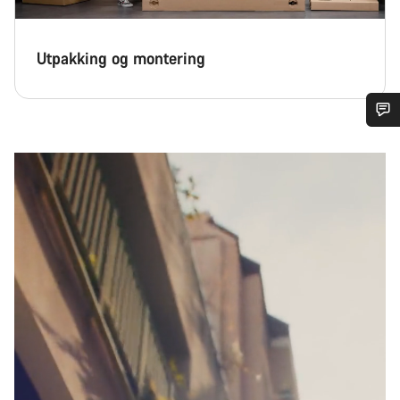
Utpakking og montering
Trenger du hjelp?
Våre eksperter på kundestøtte står klare til å svare på dine
spørsmål.
Begynn chat
Lukk