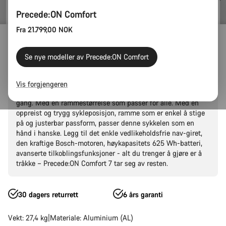
Precede:ON Comfort
Fra 21.799,00 NOK
Elsykkel
El-bysykler
Precede:ON
Precede:ON Comfort
Precede:ON Comfort 7
Se nye modeller av Precede:ON Comfort
Navnet er Comfort, og den er komfortabel: Toppen av
Vis forgjengeren
Precede:ON Comfort-serien gjør bysykling enklere enn noen
gang. Med en rammestørrelse som passer for alle. Med en
oppreist og trygg sykleposisjon, ramme som er enkel å stige
på og justerbar passform, passer denne sykkelen som en
hånd i hanske. Legg til det enkle vedlikeholdsfrie nav-giret,
den kraftige Bosch-motoren, høykapasitets 625 Wh-batteri,
avanserte tilkoblingsfunksjoner - alt du trenger å gjøre er å
tråkke – Precede:ON Comfort 7 tar seg av resten.
30 dagers returrett
6 års garanti
Vekt: 27,4 kg
Materiale: Aluminium (AL)