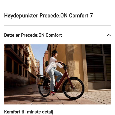
til
å
kjøpe
Høydepunkter Precede:ON Comfort 7
Dette er Precede:ON Comfort
Komfort til minste detalj.