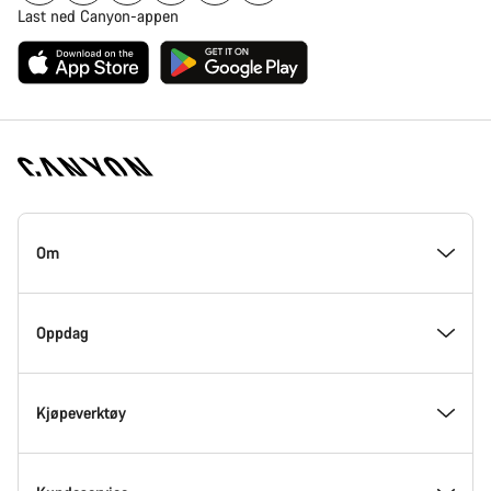
Last ned Canyon-appen
Canyon
hjemmeside
Om
–
bunndel
På innsiden av Canyon
Oppdag
Innovasjon hos Canyon
Eventer
Kjøpeverktøy