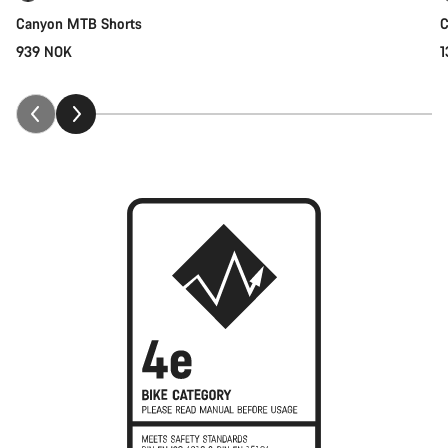
Canyon MTB Shorts
C
939 NOK
1