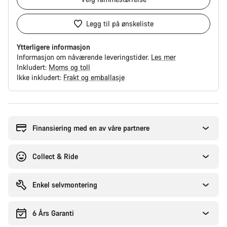
Legg til på ønskeliste
Ytterligere informasjon
Informasjon om nåværende leveringstider.
Les mer
Inkludert:
Moms og toll
Ikke inkludert:
Frakt og emballasje
Grunner
til
å
Finansiering med en av våre partnere
kjøpe
Collect & Ride
Enkel selvmontering
6 Års Garanti