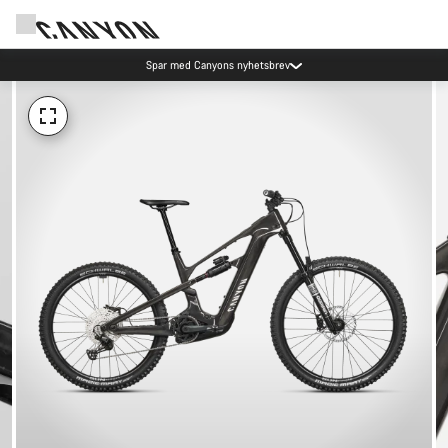
Spar med Canyons nyhetsbrev