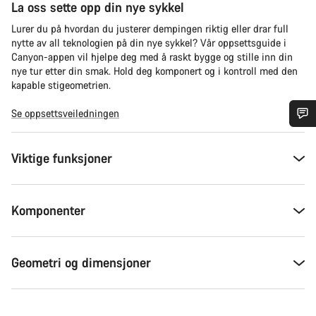
La oss sette opp din nye sykkel
Lurer du på hvordan du justerer dempingen riktig eller drar full
nytte av all teknologien på din nye sykkel? Vår oppsettsguide i
Canyon-appen vil hjelpe deg med å raskt bygge og stille inn din
nye tur etter din smak. Hold deg komponert og i kontroll med den
kapable stigeometrien.
Se oppsettsveiledningen
Trenger du hjelp?
Viktige funksjoner
Våre eksperter på kundestøtte står klare til å svare på dine
spørsmål.
Komponenter
Begynn chat
Geometri og dimensjoner
Lukk