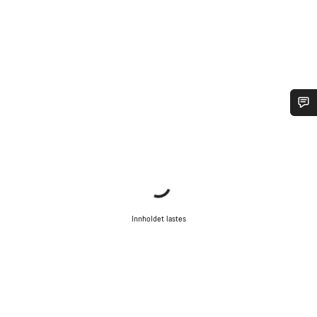
Trenger du hjelp?
Våre eksperter på kundestøtte står klare til å svare på dine
spørsmål.
Innholdet lastes
Begynn chat
Lukk