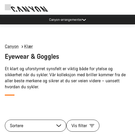
Canyon-arrangementer
Canyon
Klær
Eyewear & Goggles
Et klart og uforstyrret synsfelt er viktig både for ytelse og
sikkerhet når du sykler. Vår kolleksjon med briller kommer fra de
aller beste merkene og sikrer at du ser veien videre – uansett
hvordan du sykler.
Alle
produkter
Sortere
Vis filter
i