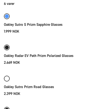
kategori
Legg i kurven
6 varer
Briller
Oakley Sutro S Prizm Sapphire Glasses
1.999 NOK
Legg i kurven
Oakley Radar EV Path Prizm Polarized Glasses
2.669 NOK
Legg i kurven
Oakley Sutro Prizm Road Glasses
2.399 NOK
Legg i kurven