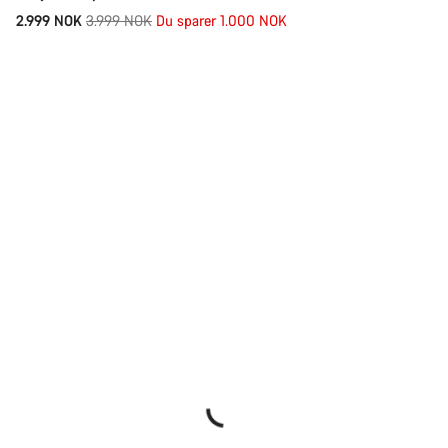
Opprinnelig
2.999 NOK
3.999 NOK
Du sparer 1.000 NOK
pris