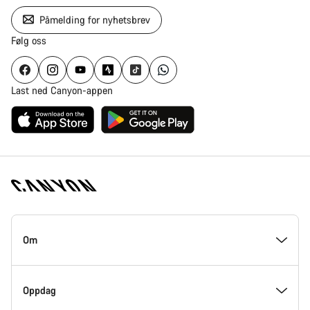
Påmelding for nyhetsbrev
Følg oss
Last ned Canyon-appen
Canyon
hjemmeside
Om
–
bunndel
På innsiden av Canyon
Oppdag