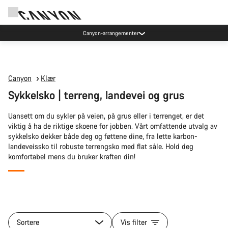
Canyon-arrangementer
Canyon
Klær
Sykkelsko | terreng, landevei og grus
Uansett om du sykler på veien, på grus eller i terrenget, er det
viktig å ha de riktige skoene for jobben. Vårt omfattende utvalg av
sykkelsko dekker både deg og føttene dine, fra lette karbon-
landeveissko til robuste terrengsko med flat såle. Hold deg
komfortabel mens du bruker kraften din!
Alle
produkter
Sortere
Vis filter