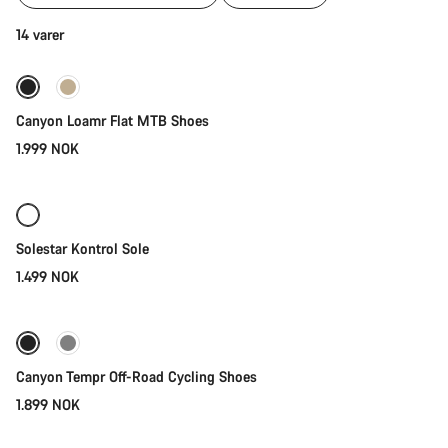
i
kategori
Hurtigvalg
14 varer
Sykkelsko
|
terreng,
Ny
landevei
Canyon Loamr Flat MTB Shoes
og
grus
1.999 NOK
Hurtigvalg
Solestar Kontrol Sole
1.499 NOK
Hurtigvalg
Ny
Canyon Tempr Off-Road Cycling Shoes
1.899 NOK
Hurtigvalg