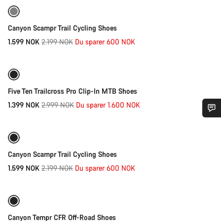
Renovert
-27%
Canyon Scampr Trail Cycling Shoes
Opprinnelig
1.599 NOK
2.199 NOK
Du sparer 600 NOK
Hurtigvalg
pris
-53%
Five Ten Trailcross Pro Clip-In MTB Shoes
Opprinnelig
1.399 NOK
2.999 NOK
Du sparer 1.600 NOK
Hurtigvalg
pris
Trenger du hjelp?
Renovert
-27%
Våre eksperter på kundestøtte står klare til å svare på dine
Canyon Scampr Trail Cycling Shoes
spørsmål.
Opprinnelig
1.599 NOK
2.199 NOK
Du sparer 600 NOK
Hurtigvalg
pris
Begynn chat
Renovert
-25%
Lukk
Canyon Tempr CFR Off-Road Shoes