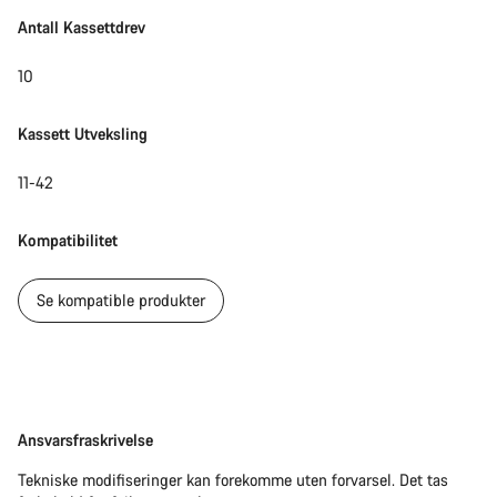
Lukk
Antall Kassettdrev
10
Kassett Utveksling
11-42
Kompatibilitet
Se kompatible produkter
Ansvarsfraskrivelse
Ansvarsfraskrivelse
Tekniske modifiseringer kan forekomme uten forvarsel. Det tas