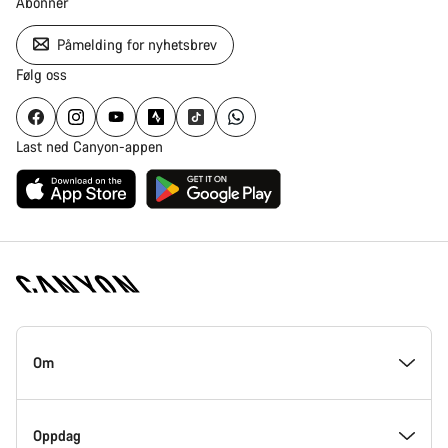
Abonner
Påmelding for nyhetsbrev
Følg oss
Last ned Canyon-appen
Canyon
hjemmeside
Om
–
bunndel
På innsiden av Canyon
Oppdag