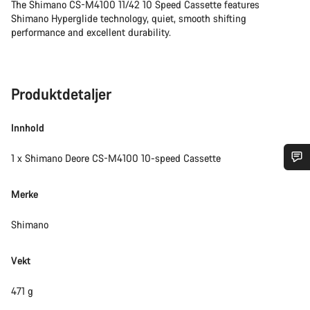
The Shimano CS-M4100 11/42 10 Speed Cassette features
Shimano Hyperglide technology, quiet, smooth shifting
performance and excellent durability.
Produktdetaljer
Innhold
1 x Shimano Deore CS-M4100 10-speed Cassette
Trenger du hjelp?
Merke
Våre eksperter på kundestøtte står klare til å svare på dine
Shimano
spørsmål.
Vekt
Begynn chat
471 g