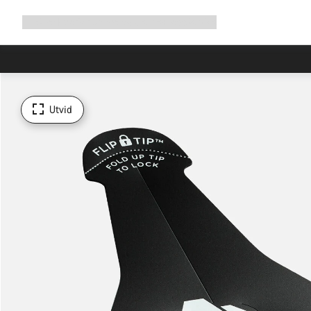
Utvid
Shop
Hvorfor Canyon
Sykle med oss
Service
navigering
Utvid