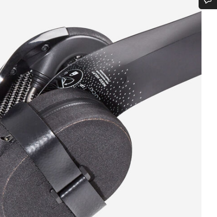
Trenger du hjelp?
Våre eksperter på kundestøtte står klare til å svare på dine spørsmål.
Begynn chat
Lukk