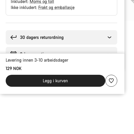
Inkludert:
Moms og toll
Ikke inkludert:
Frakt og emballasje
Grunner
til
å
30 dagers returordning
kjøpe
2 års garanti
Levering innen 3-10 arbeidsdager
129 NOK
Legg i kurven