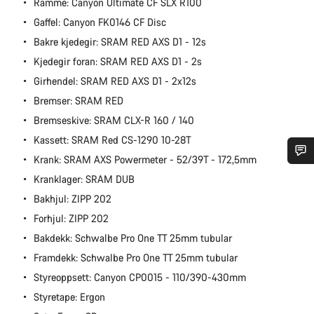
Ramme: Canyon Ultimate CF SLX R100
Gaffel: Canyon FK0146 CF Disc
Bakre kjedegir: SRAM RED AXS D1 - 12s
Kjedegir foran: SRAM RED AXS D1 - 2s
Girhendel: SRAM RED AXS D1 - 2x12s
Bremser: SRAM RED
Bremseskive: SRAM CLX-R 160 / 140
Kassett: SRAM Red CS-1290 10-28T
Krank: SRAM AXS Powermeter - 52/39T - 172,5mm
Trenger du hjelp?
Kranklager: SRAM DUB
Bakhjul: ZIPP 202
Våre eksperter på kundestøtte står klare til å svare på dine
Forhjul: ZIPP 202
spørsmål.
Bakdekk: Schwalbe Pro One TT 25mm tubular
Framdekk: Schwalbe Pro One TT 25mm tubular
Begynn chat
Styreoppsett: Canyon CP0015 - 110/390-430mm
Styretape: Ergon
Lukk