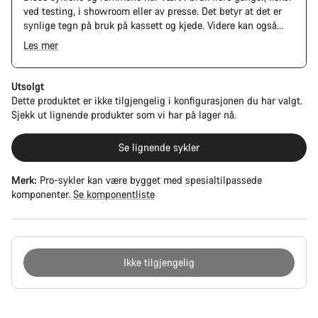
ved testing, i showroom eller av presse. Det betyr at det er
synlige tegn på bruk på kassett og kjede. Videre kan også
ramme og komponenter ha riper, samt skader på lakk og
Les mer
farge. Men alle deler fungerer likevel perfekt.
The Pro Bike has the visual design of the Ultimate CFR but is
built on the Ultimate CF SLX platform.
Utsolgt
Dette produktet er ikke tilgjengelig i konfigurasjonen du har valgt.
Sjekk ut lignende produkter som vi har på lager nå.
Se lignende sykler
Merk:
Pro-sykler kan være bygget med spesialtilpassede
komponenter.
Se komponentliste
Ikke tilgjengelig
Grunner
til