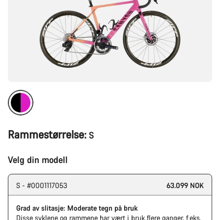
Rammestørrelse:
S
Velg din modell
S - #0001117053
63.099 NOK
Grad av slitasje: Moderate tegn på bruk
Disse syklene og rammene har vært i bruk flere ganger, f.eks.