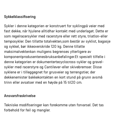
Sykkelklassifisering
Sykler i denne kategorien er konstruert for syklingpå veier med
fast dekke, når hjulene alltidhar kontakt med underlaget. Dette er
som regelracersykler med racerstyre eller rett styre, triatlon-eller
temposykler. Den tillatte totalvekten,som består av syklist, bagasje
og sykkel, bør ikkeoverskride 120 kg. Denne tillatte
maksimalvektenkan muligens begrenses ytterligere av
komponentprodusentenesbruksanbefalinger.Et spesielt tilfelle i
denne kategorien er dokumentertecyclocross-sykler og gravel-
sykler med racerstyre og Cantilever-eller skivebremser. Disse
syklene er i tilleggegnet for grusveier og terrengstier, der
dekkenemister bakkekontakten en kort stund på grunn avsmå
trinn eller avsatser med en høyde på 15 til20 cm.
Ansvarsfraskrivelse
Tekniske modifiseringer kan forekomme uten forvarsel. Det tas
forbehold for feil og mangler.