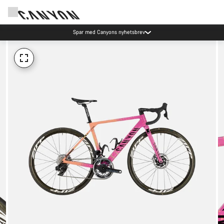
Spar med Canyons nyhetsbrev