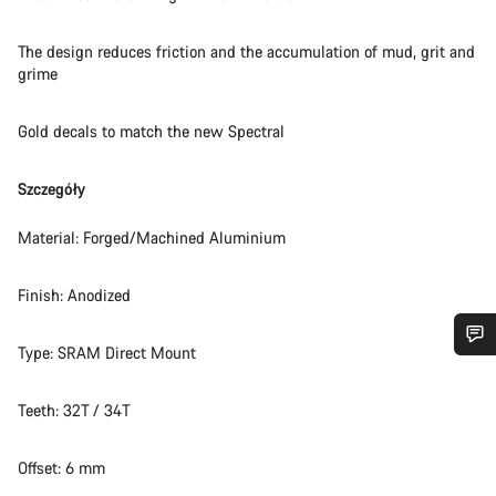
The design reduces friction and the accumulation of mud, grit and
grime
Gold decals to match the new Spectral
Szczegóły
Material: Forged/Machined Aluminium
Finish: Anodized
Type: SRAM Direct Mount
Potrzebujesz pomocy?
Teeth: 32T / 34T
Nasi eksperci obsługi klienta czekają na Twoje pytania.
Offset: 6 mm