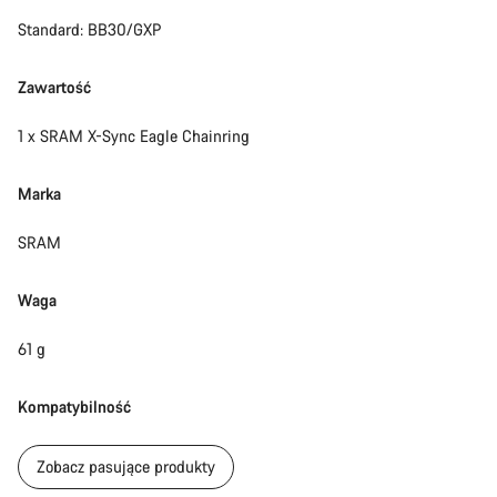
Rozpocznij czat
Standard: BB30/GXP
Zamknij
Zawartość
1 x SRAM X-Sync Eagle Chainring
Marka
SRAM
Waga
61 g
Kompatybilność
Zobacz pasujące produkty