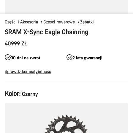
Części i Akcesoria
Części rowerowe
Zębatki
SRAM X-Sync Eagle Chainring
409,99 ZŁ
30 dni na zwrot
2 lata gwarancji
Sprawdź kompatybilność
Konfiguracja
Kolor:
Czarny
produktu