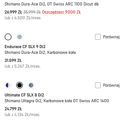
Shimano Dura-Ace Di2, DT Swiss ARC 1100 Dicut db
Oryginalna
26.999 ZŁ
35.999 ZŁ
Oszczędzasz 9.000 ZŁ
cena
lub z 4.500 ZŁ/mies.
Porównaj
Dostępne tylko w 2XS | XS
Pomiar mocy
Endurace CF SLX 9 Di2
Shimano Dura-Ace Di2, Karbonowe koła
31.599 ZŁ
lub z 5.267 ZŁ/mies.
Porównaj
Pomiar mocy
Ultimate CF SLX 8 Di2
Shimano Ultegra Di2, Karbonowe koła DT Swiss ARC 1400
24.799 ZŁ
lub z 4.134 ZŁ/mies.