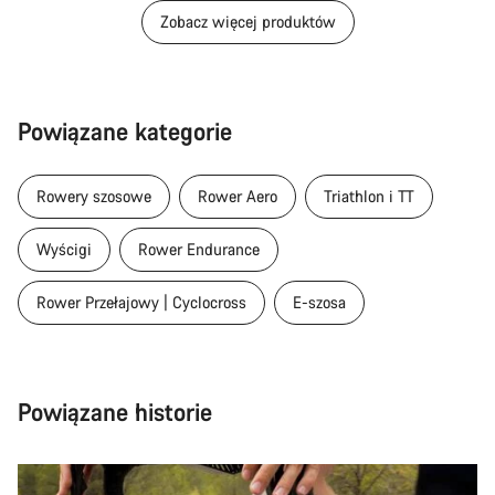
Zobacz więcej produktów
Powiązane kategorie
Rowery szosowe
Rower Aero
Triathlon i TT
Wyścigi
Rower Endurance
Rower Przełajowy | Cyclocross
E-szosa
Powiązane historie