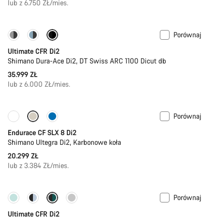
lub z 6.750 ZŁ/mies.
Porównaj
PACE Bar
Dostępny nowy kolor
Ultimate CFR Di2
Shimano Dura-Ace Di2, DT Swiss ARC 1100 Dicut db
35.999 ZŁ
lub z 6.000 ZŁ/mies.
Porównaj
Dostępne tylko w L
Pomiar mocy
Endurace CF SLX 8 Di2
Shimano Ultegra Di2, Karbonowe koła
20.299 ZŁ
lub z 3.384 ZŁ/mies.
Porównaj
-25%
Ostatnia szansa na zakup
Ultimate CFR Di2