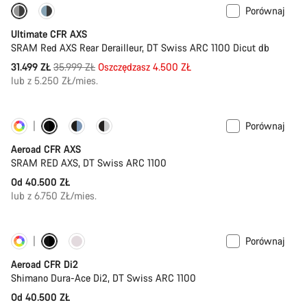
Porównaj
-13%
PACE Bar
Ultimate CFR AXS
SRAM Red AXS Rear Derailleur, DT Swiss ARC 1100 Dicut db
Oryginalna
31.499 ZŁ
35.999 ZŁ
Oszczędzasz 4.500 ZŁ
cena
lub z 5.250 ZŁ/mies.
Porównaj
Personalizuj
Pomiar mocy
Aeroad CFR AXS
SRAM RED AXS, DT Swiss ARC 1100
Od 40.500 ZŁ
lub z 6.750 ZŁ/mies.
Porównaj
Personalizuj
Pomiar mocy
Aeroad CFR Di2
Shimano Dura-Ace Di2, DT Swiss ARC 1100
Od 40.500 ZŁ