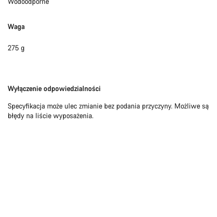
Wodoodporne
Waga
275 g
Zastrzeżenie
Wyłączenie odpowiedzialności
Specyfikacja może ulec zmianie bez podania przyczyny. Możliwe są
błędy na liście wyposażenia.