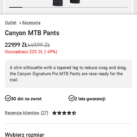
Outlet
Akcesoria
Canyon MTB Pants
Oryginalna
229,99 ZŁ
449,99 ZŁ
cena
Oszczędzasz 220 ZŁ (-49%)
A slim silhouette with a tapered leg to reduce snag and drag,
the Canyon Signature Pro MTB Pants are race-ready for the
trail.
30 dni na zwrot
2 lata gwarancji
Recenzje klientów (27)
Konfiguracja
Wybierz rozmiar