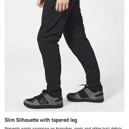
Slim Silhouette with tapered leg
Prevents pants snagging on branches, roots and other trail debris