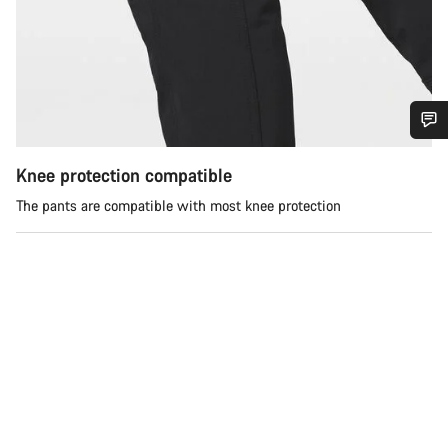
Potrzebujesz pomocy?
Knee protection compatible
The pants are compatible with most knee protection
Nasi eksperci obsługi klienta czekają na Twoje pytania.
Rozpocznij czat
Zamknij