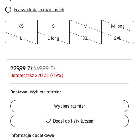
produktu
Przewodnik po rozmiarach
XS
S
M
M long
L
L long
XL
2XL
Oryginalna
229,99 ZŁ
449,99 ZŁ
cena
Oszczędzasz 220 ZŁ (-49%)
Dostawa:
Wybierz
rozmiar
Wybierz
rozmiar
Dodaj do listy życzeń
Informacje dodatkowe