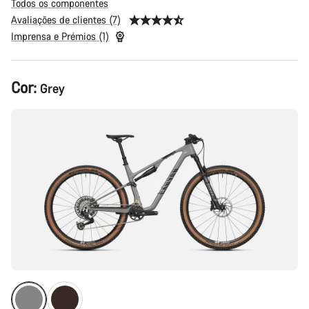
Todos os componentes
Avaliações de clientes (7)
Imprensa e Prémios (1)
Configuração
Cor:
Grey
do
produto