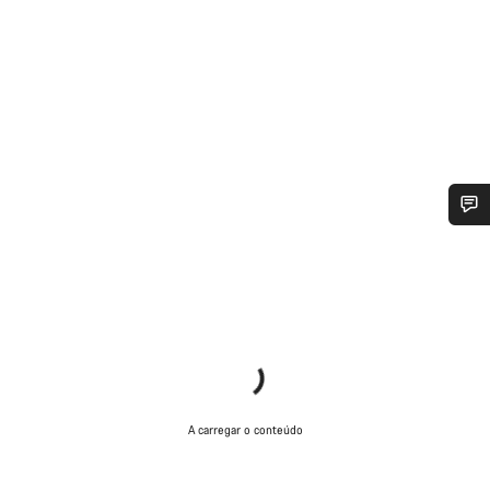
Precisas de ajuda?
Os nossos peritos em apoio ao cliente estão prontos para
responder às tuas perguntas.
Iniciar Chat
A carregar o conteúdo
Fechar