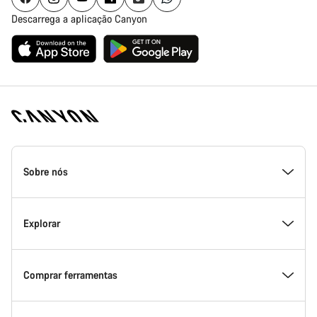
Descarrega a aplicação Canyon
Rodapé
da
Sobre nós
página
inicial
Canyon
Dentro da Canyon
Explorar
Inovação na Canyon
Eventos
Comprar ferramentas