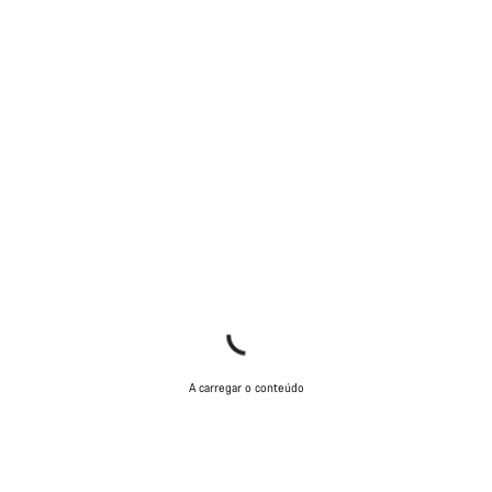
Os nossos peritos em apoio ao cliente estão prontos para
responder às tuas perguntas.
Iniciar Chat
Fechar
A carregar o conteúdo