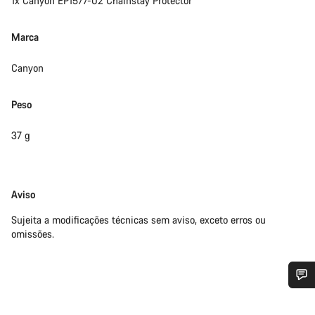
1x Canyon EP1577-02 Chainstay Protector
Marca
Canyon
Peso
37 g
Limitação
Aviso
de
Sujeita a modificações técnicas sem aviso, exceto erros ou
responsabilidade
omissões.
Precisas de ajuda?