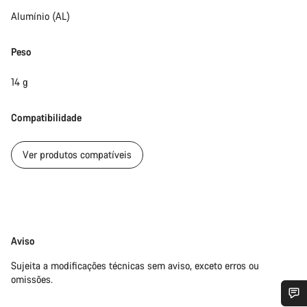
Alumínio (AL)
Peso
14 g
Compatibilidade
Ver produtos compatíveis
Limitação
Aviso
de
Sujeita a modificações técnicas sem aviso, exceto erros ou
responsabilidade
omissões.