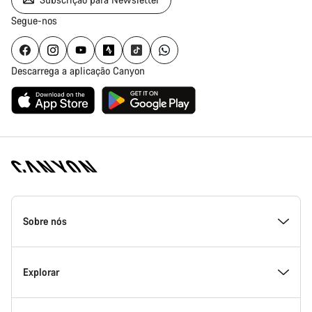
Segue-nos
Descarrega a aplicação Canyon
Rodapé
da
Sobre nós
página
inicial
Canyon
Dentro da Canyon
Explorar