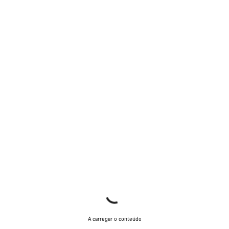
Precisas de ajuda?
Os nossos peritos em apoio ao cliente estão prontos para
responder às tuas perguntas.
Iniciar Chat
Fechar
A carregar o conteúdo