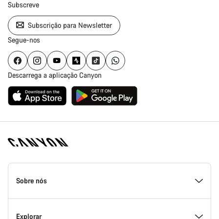
Subscreve
Subscrição para Newsletter
Segue-nos
Descarrega a aplicação Canyon
Rodapé
da
Sobre nós
página
inicial
Canyon
Dentro da Canyon
Explorar