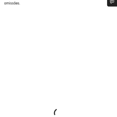
omissões.
Precisas de ajuda?
Os nossos peritos em apoio ao cliente estão prontos para
responder às tuas perguntas.
Iniciar Chat
Fechar