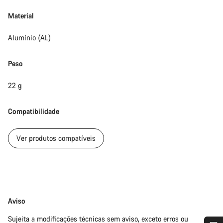
Material
Alumínio (AL)
Peso
22 g
Compatibilidade
Ver produtos compatíveis
Limitação
Aviso
de
Sujeita a modificações técnicas sem aviso, exceto erros ou
responsabilidade