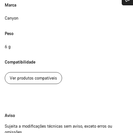
Marca
Precisas de ajuda?
Canyon
Os nossos peritos em apoio ao cliente estão prontos para
responder às tuas perguntas.
Peso
6 g
Iniciar Chat
Compatibilidade
Fechar
Ver produtos compatíveis
Limitação
Aviso
de
Sujeita a modificações técnicas sem aviso, exceto erros ou
responsabilidade
omissões.