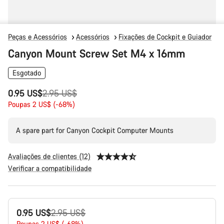
Peças e Acessórios
Acessórios
Fixações de Cockpit e Guiador
Canyon Mount Screw Set M4 x 16mm
Esgotado
Preço
0.95 US$
2.95 US$
Original
Poupas 2 US$ (-68%)
A spare part for Canyon Cockpit Computer Mounts
Avaliações de clientes (12)
Verificar a compatibilidade
Configuração
Preço
0.95 US$
2.95 US$
do
produto
Poupas 2 US$ (-68%)