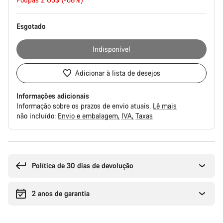
Original
Esgotado
Indisponível
Adicionar à lista de desejos
Informações adicionais
Informação sobre os prazos de envio atuais.
Lê mais
não incluído:
Envio e embalagem
IVA
Taxas
Razões
de
compra
Política de 30 dias de devolução
2 anos de garantia