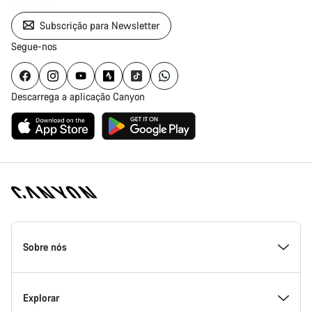
Subscrição para Newsletter
Segue-nos
Descarrega a aplicação Canyon
Rodapé
da
Sobre nós
página
inicial
Canyon
Dentro da Canyon
Explorar