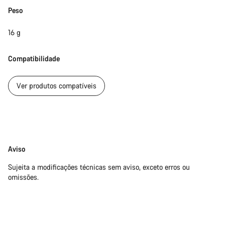
Peso
Os nossos peritos em apoio ao cliente estão prontos para
responder às tuas perguntas.
16 g
Compatibilidade
Iniciar Chat
Ver produtos compatíveis
Fechar
Limitação
Aviso
de
Sujeita a modificações técnicas sem aviso, exceto erros ou
responsabilidade
omissões.