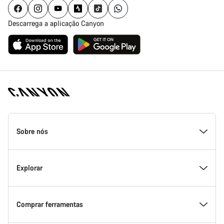
Descarrega a aplicação Canyon
Rodapé
da
Sobre nós
página
inicial
Canyon
Dentro da Canyon
Explorar
Inovação na Canyon
Eventos
Comprar ferramentas