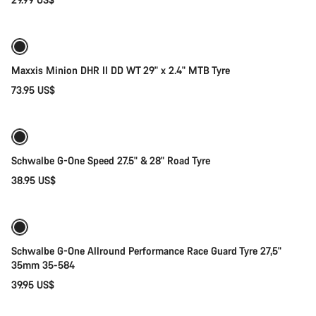
Os nossos peritos em apoio ao cliente estão prontos para
Adicionar ao carrinho
responder às tuas perguntas.
Iniciar Chat
Maxxis Minion DHR II DD WT 29" x 2.4" MTB Tyre
73.95 US$
Seleção rápida
Fechar
Schwalbe G-One Speed 27.5" & 28" Road Tyre
38.95 US$
Disponível brevemente
Schwalbe G-One Allround Performance Race Guard Tyre 27,5"
35mm 35-584
39.95 US$
Adicionar ao carrinho