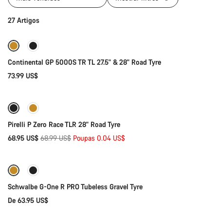
Seleção rápida
27 Artigos
Continental GP 5000S TR TL 27.5" & 28" Road Tyre
73.99 US$
Seleção rápida
Descontos
Pirelli P Zero Race TLR 28" Road Tyre
Preço
68.95 US$
68.99 US$
Poupas 0.04 US$
Seleção rápida
Original
Schwalbe G-One R PRO Tubeless Gravel Tyre
De 63.95 US$
Seleção rápida