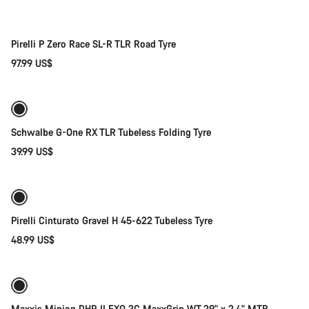
Pirelli P Zero Race SL-R TLR Road Tyre
97.99 US$
Seleção rápida
Novo
Schwalbe G-One RX TLR Tubeless Folding Tyre
39.99 US$
Adicionar ao carrinho
Pirelli Cinturato Gravel H 45-622 Tubeless Tyre
48.99 US$
Adicionar ao carrinho
Maxxis Minion DHR II EXO 3C MaxxGrip WT 29" x 2.4" MTB