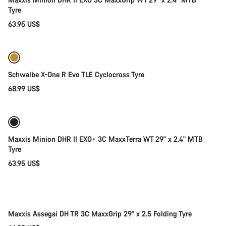
Tyre
63.95 US$
Seleção rápida
Schwalbe X-One R Evo TLE Cyclocross Tyre
68.99 US$
Adicionar ao carrinho
Maxxis Minion DHR II EXO+ 3C MaxxTerra WT 29" x 2.4" MTB
Tyre
63.95 US$
Adicionar ao carrinho
Maxxis Assegai DH TR 3C MaxxGrip 29" x 2.5 Folding Tyre