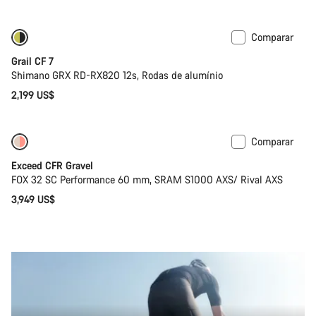
Comparar
Disponível apenas em XL | 2XL
Grail CF 7
Shimano GRX RD-RX820 12s, Rodas de alumínio
2,199 US$
Comparar
Disponível brevemente
Edição limitada
Exceed CFR Gravel
FOX 32 SC Performance 60 mm, SRAM S1000 AXS/ Rival AXS
3,949 US$