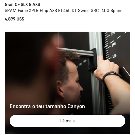
Grail CF SLX 8 AXS
SRAM Force XPLR Etap AXS E1 46t, DT Swiss GRC 1400 Spline
4,899 US$
Encontra o teu tamanho Canyon
Lê mais