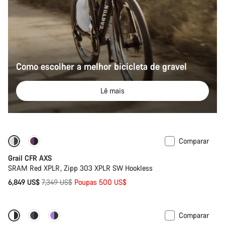
Como escolher a melhor bicicleta de gravel
Lê mais
Comparar
-7%
Novo stock
Grail CFR AXS
SRAM Red XPLR, Zipp 303 XPLR SW Hookless
Preço
6,849 US$
7,349 US$
Poupas 500 US$
Original
Comparar
Disponível apenas em 2XL
Potenciómetro