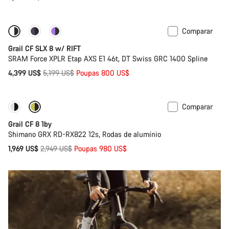
Comparar
-15%
Suspensão
Grail CF SLX 8 w/ RIFT
SRAM Force XPLR Etap AXS E1 46t, DT Swiss GRC 1400 Spline
Preço
4,399 US$
5,199 US$
Poupas 800 US$
Original
Comparar
Disponível apenas em XL | 2XL
-33%
Grail CF 8 1by
Shimano GRX RD-RX822 12s, Rodas de alumínio
Preço
1,969 US$
2,949 US$
Poupas 980 US$
Original