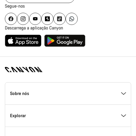
Segue-nos
Descarrega a aplicação Canyon
Rodapé
da
Sobre nós
página
inicial
Canyon
Dentro da Canyon
Explorar